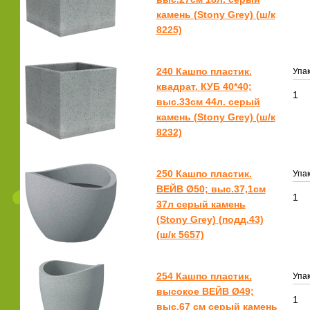
камень (Stony Grey) (ш/к
8225)
240 Кашпо пластик.
Упак
квадрат. КУБ 40*40;
1
выс.33см 44л. серый
камень (Stony Grey) (ш/к
8232)
250 Кашпо пластик.
Упак
ВЕЙВ Ø50; выс.37,1см
1
37л серый камень
(Stony Grey) (подд.43)
(ш/к 5657)
254 Кашпо пластик.
Упак
высокое ВЕЙВ Ø49;
1
выс.67 см серый камень