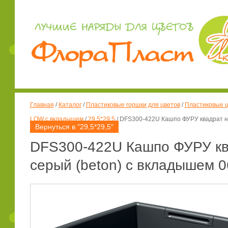
Главная
/
Каталог
/
Пластиковые горшки для цветов
/
Пластиковые ц
LOW с вкладышем
/
29,5*29,5
/
DFS300-422U Кашпо ФУРУ квадрат низ
Вернуться в "29,5*29,5"
DFS300-422U Кашпо ФУРУ ква
серый (beton) с вкладышем 