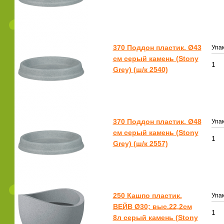
370 Поддон пластик. Ø43
Упак
см серый камень (Stony
1
Grey) (ш/к 2540)
370 Поддон пластик. Ø48
Упак
см серый камень (Stony
1
Grey) (ш/к 2557)
250 Кашпо пластик.
Упак
ВЕЙВ Ø30; выс.22,2см
1
8л серый камень (Stony