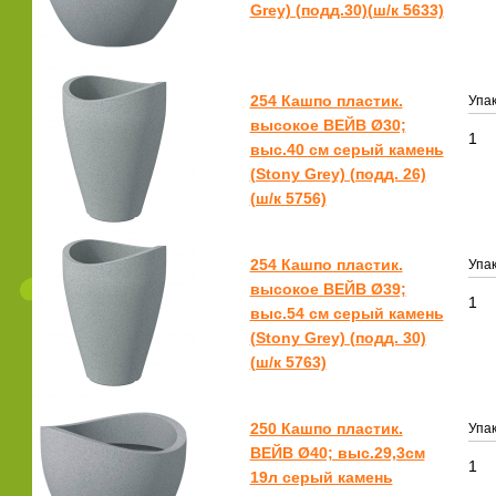
Grey) (подд.30)(ш/к 5633)
254 Кашпо пластик.
Упак
высокое ВЕЙВ Ø30;
1
выс.40 см серый камень
(Stony Grey) (подд. 26)
(ш/к 5756)
254 Кашпо пластик.
Упак
высокое ВЕЙВ Ø39;
1
выс.54 см серый камень
(Stony Grey) (подд. 30)
(ш/к 5763)
250 Кашпо пластик.
Упак
ВЕЙВ Ø40; выс.29,3см
1
19л серый камень