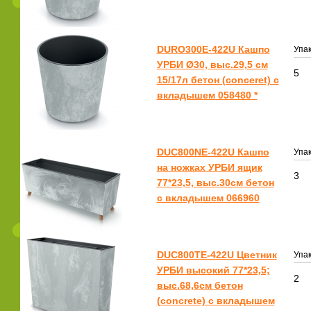
DURO300E-422U Кашпо
Упак
УРБИ Ø30, выс.29,5 см
5
15/17л бетон (conceret) с
вкладышем 058480 *
DUC800NE-422U Кашпо
Упак
на ножках УРБИ ящик
3
77*23,5, выс.30см бетон
с вкладышем 066960
DUC800TE-422U Цветник
Упак
УРБИ высокий 77*23,5;
2
выс.68,6см бетон
(concrete) с вкладышем