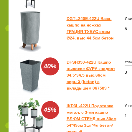
DGTL240E-422U Ваза-
Упак
кашпо на ножках
5
ГРАЦИЯ ТУБУС слим
Ø24, выс.44.5см бетон
DFSH350-422U Кашпо
Упак
40%
высокое ФУРУ квадрат
3
34,5*34,5 выс.66см
серый (beton) с
вкладышем 067589 *
IKD3L-422U Подставка
Упак
45%
метал. с 3-мя кашпо
1
БЛЮМ СТЕНД выс.80см
54*49см 3шт*4л бетон/
черный