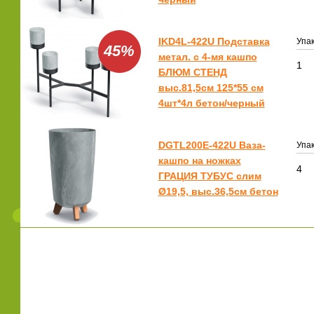
IKD4L-422U Подставка
Упак
45%
метал. с 4-мя кашпо
1
БЛЮМ СТЕНД
выс.81,5см 125*55 см
4шт*4л бетон/черный
DGTL200E-422U Ваза-
Упак
кашпо на ножках
4
ГРАЦИЯ ТУБУС слим
Ø19,5, выс.36,5см бетон