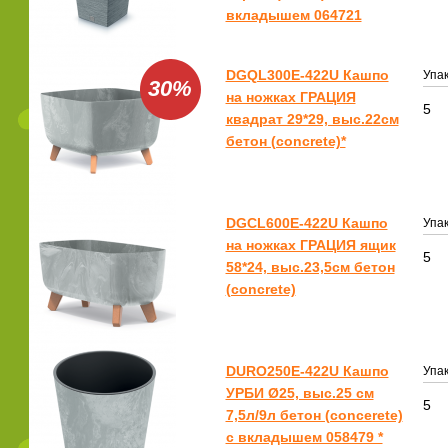
вкладышем 064721
DGQL300E-422U Кашпо
Упак
30%
на ножках ГРАЦИЯ
5
квадрат 29*29, выс.22см
бетон (concrete)*
DGCL600E-422U Кашпо
Упак
на ножках ГРАЦИЯ ящик
5
58*24, выс.23,5см бетон
(concrete)
DURO250E-422U Кашпо
Упак
УРБИ Ø25, выс.25 см
5
7,5л/9л бетон (concerete)
с вкладышем 058479 *