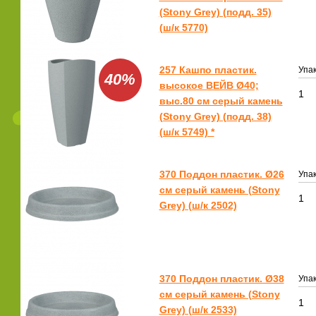
(Stony Grey) (подд. 35)
(ш/к 5770)
257 Кашпо пластик.
Упак
40%
высокое ВЕЙВ Ø40;
1
выс.80 см серый камень
(Stony Grey) (подд. 38)
(ш/к 5749) *
370 Поддон пластик. Ø26
Упак
см серый камень (Stony
1
Grey) (ш/к 2502)
370 Поддон пластик. Ø38
Упак
см серый камень (Stony
1
Grey) (ш/к 2533)