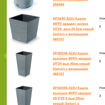
058480
DFS240-422U Кашпо
Упак
ФУРУ квадрат низкое
5
24*24, выс.23,5см серый
(beton) с вкладышем
066707
DFSH240-422U Кашпо
Упак
высокое ФУРУ квадрат
5
24*24 выс.45см серый
(beton) с вкладышем
066707
DFSH300-422U Кашпо
Упак
высокое ФУРУ квадрат
3
29,5*29,5 выс.55см
серый (beton) с