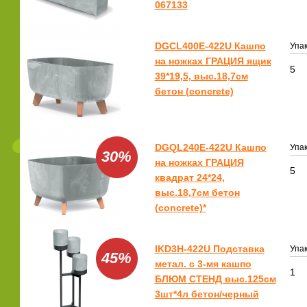
067133
DGCL400E-422U Кашпо
Упак
на ножках ГРАЦИЯ ящик
5
39*19,5, выс.18,7см
бетон (concrete)
DGQL240E-422U Кашпо
Упак
30%
на ножках ГРАЦИЯ
5
квадрат 24*24,
выс.18,7см бетон
(concrete)*
IKD3H-422U Подставка
Упак
45%
метал. с 3-мя кашпо
1
БЛЮМ СТЕНД выс.125см
3шт*4л бетон/черный