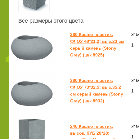
Все размеры этого цвета
280 Кашпо пластик.
Упак
ФЛОУ 48*21,2; выс.23 см
1
серый камень (Stony
Grey) (ш/к 8925)
280 Кашпо пластик.
Упак
ФЛОУ 73*32.5; выс.35.2
1
см серый камень (Stony
Grey) (ш/к 8932)
240 Кашпо пластик.
Упак
высок. КУБ 28*28;
1