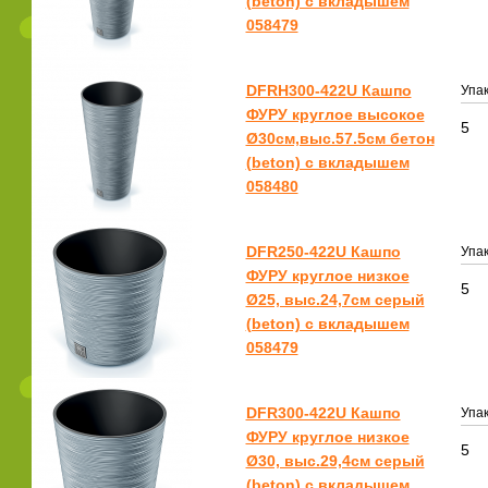
(beton) с вкладышем
058479
DFRH300-422U Кашпо
Упак
ФУРУ круглое высокое
5
Ø30см,выс.57.5см бетон
(beton) с вкладышем
058480
DFR250-422U Кашпо
Упак
ФУРУ круглое низкое
5
Ø25, выс.24,7см серый
(beton) с вкладышем
058479
DFR300-422U Кашпо
Упак
ФУРУ круглое низкое
5
Ø30, выс.29,4см серый
(beton) с вкладышем