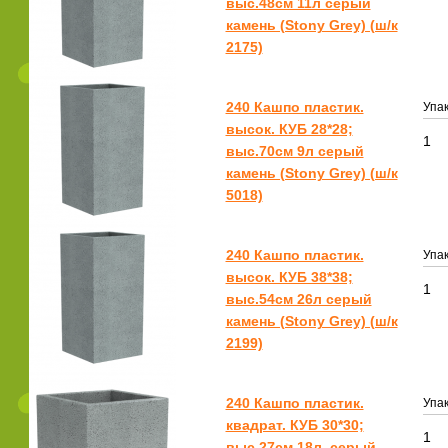
выс.48см 11л серый
камень (Stony Grey) (ш/к
2175)
240 Кашпо пластик.
Упак
высок. КУБ 28*28;
1
выс.70см 9л серый
камень (Stony Grey) (ш/к
5018)
240 Кашпо пластик.
Упак
высок. КУБ 38*38;
1
выс.54см 26л серый
камень (Stony Grey) (ш/к
2199)
240 Кашпо пластик.
Упак
квадрат. КУБ 30*30;
1
выс.27см 18л. серый