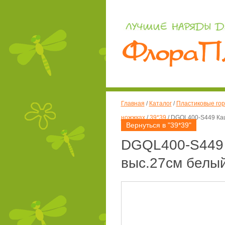
Главная
/
Каталог
/
Пластиковые гор
ножжках
/
39*39
/
DGQL400-S449 Кашп
Вернуться в "39*39"
DGQL400-S449 
выс.27см белый 