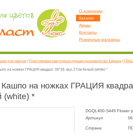
О компании
Каталог
Акции
Контакты
Розничные магазины
шки для цветов
/
Пластиковые цветочные горшки производство Европа
/
ГРАЦ
о на ножках ГРАЦИЯ квадрат 39*39, выс.27см белый (white) *
Кашпо на ножках ГРАЦИЯ квадрат
(white) *
DGQL400-S449 Flower po
Артикул
06
Страна
П