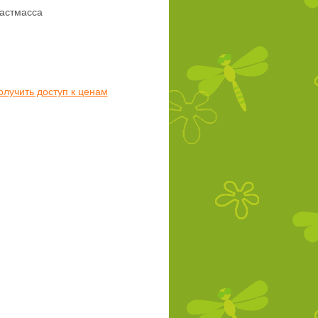
астмасса
олучить доступ к ценам