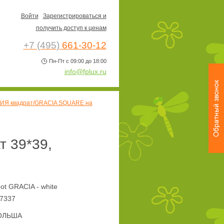
Войти
Зарегистрироваться и
получить доступ к ценам
+7 (495)
661-30-12
Пн-Пт с 09:00 до 18:00
info@fplux.ru
ИЯ квадрат/GRACIA SQUARE на
 39*39,
t GRACIA - white
7337
ОЛЬША