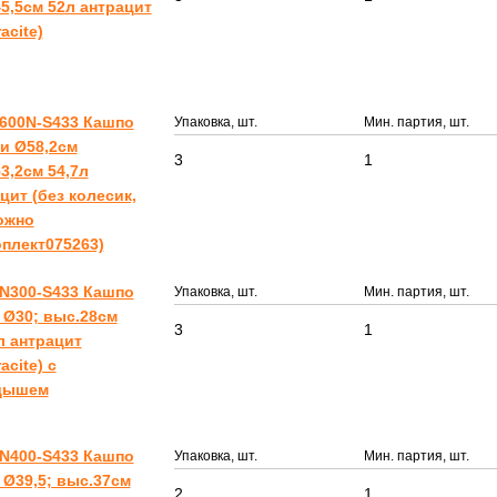
5,5см 52л антрацит
acite)
600N-S433 Кашпо
Упаковка, шт.
Мин. партия, шт.
и Ø58,2см
3
1
3,2см 54,7л
цит (без колесик,
ожно
плект075263)
N300-S433 Кашпо
Упаковка, шт.
Мин. партия, шт.
 Ø30; выс.28см
3
1
л антрацит
acite) с
дышем
N400-S433 Кашпо
Упаковка, шт.
Мин. партия, шт.
Ø39,5; выс.37см
2
1