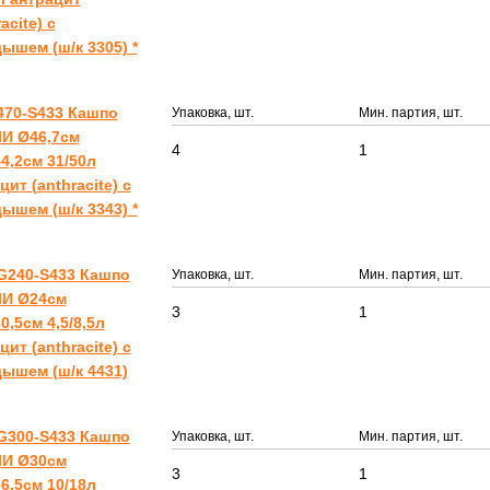
acite) с
ышем (ш/к 3305) *
470-S433 Кашпо
Упаковка, шт.
Мин. партия, шт.
И Ø46,7см
4
1
4,2см 31/50л
цит (anthracite) с
ышем (ш/к 3343) *
G240-S433 Кашпо
Упаковка, шт.
Мин. партия, шт.
И Ø24см
3
1
0,5см 4,5/8,5л
цит (anthracite) с
ышем (ш/к 4431)
G300-S433 Кашпо
Упаковка, шт.
Мин. партия, шт.
И Ø30см
3
1
6,5см 10/18л