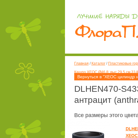
Главная
/
Каталог
/
Пластиковые гор
Кашпо ХЕОС Ø46,8; выс.29,5 см 31/4
Вернуться в "ХЕОС цилиндр н
DLHEN470-S433
антрацит (anthr
Все размеры этого цвет
DLHE
ХЕОС 