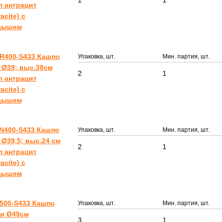
1
1
л антрацит
acite) с
дышем
R400-S433 Кашпо
Упаковка, шт.
Мин. партия, шт.
 Ø39; выс.38см
2
1
л антрацит
acite) с
дышем
N400-S433 Кашпо
Упаковка, шт.
Мин. партия, шт.
Ø39,5; выс.24 см
2
1
л антрацит
acite) с
дышем
500-S433 Кашпо
Упаковка, шт.
Мин. партия, шт.
и Ø49см
3
1