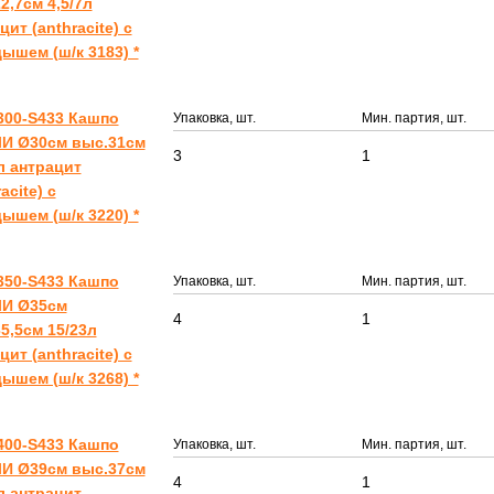
2,7см 4,5/7л
цит (anthracite) с
ышем (ш/к 3183) *
300-S433 Кашпо
Упаковка, шт.
Мин. партия, шт.
И Ø30см выс.31см
3
1
л антрацит
acite) с
ышем (ш/к 3220) *
350-S433 Кашпо
Упаковка, шт.
Мин. партия, шт.
И Ø35см
4
1
5,5см 15/23л
цит (anthracite) с
ышем (ш/к 3268) *
400-S433 Кашпо
Упаковка, шт.
Мин. партия, шт.
И Ø39см выс.37см
4
1
л антрацит