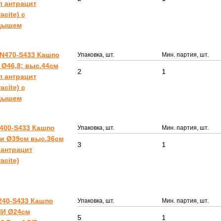
л антрацит
acite) с
дышем
N470-S433 Кашпо
Упаковка, шт.
Мин. партия, шт.
Ø46,8; выс.44см
2
1
л антрацит
acite) с
дышем
400-S433 Кашпо
Упаковка, шт.
Мин. партия, шт.
и Ø39см выс.36см
3
1
 антрацит
acite)
240-S433 Кашпо
Упаковка, шт.
Мин. партия, шт.
И Ø24см
5
1