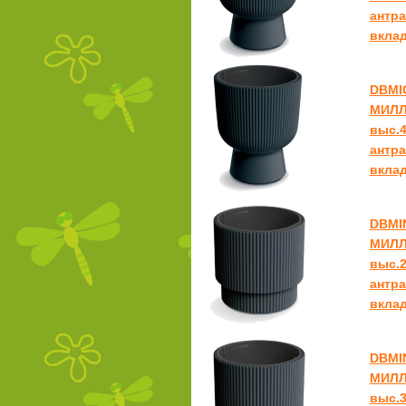
антра
вклад
DBMI
МИЛЛ
выс.4
антра
вклад
DBMI
МИЛЛ
выс.2
антра
вклад
DBMI
МИЛЛ
выс.3