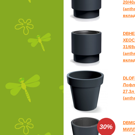
20/40
(anthr
вкла
DBHE
ХЕОС 
31/69
(anthr
вкла
DLOF
Лофл
27,3л
(anthr
DBMI
30%
МИЛЛ