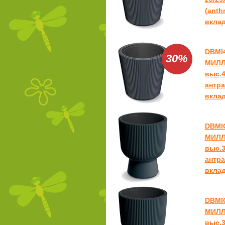
(anthr
вклад
DBMI
30%
МИЛЛ
выс.4
антра
вклад
DBMI
МИЛЛ
выс.3
антра
вклад
DBMI
МИЛЛ
выс.3