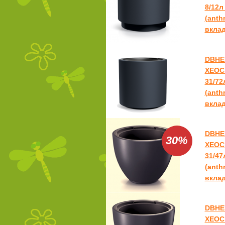
8/12л
(anthr
вкла
DBHE
ХЕОС
31/72
(anthr
вкла
DBHE
30%
ХЕОС
31/47
(anthr
вкла
DBHE
ХЕОС 