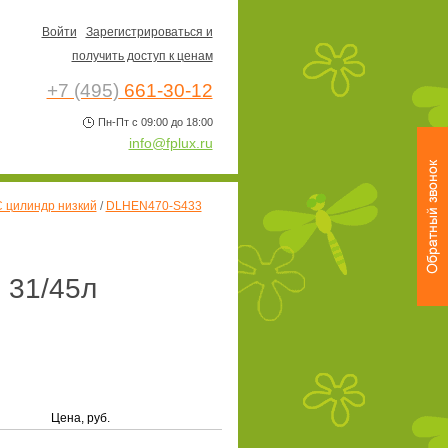
Войти
Зарегистрироваться и
получить доступ к ценам
+7 (495)
661-30-12
Пн-Пт с 09:00 до 18:00
info@fplux.ru
 цилиндр низкий
/
DLHEN470-S433
 31/45л
Цена, руб.