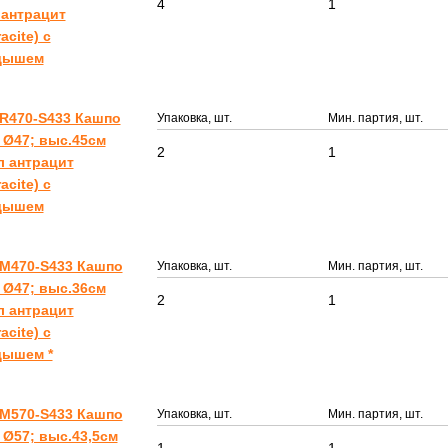
4
1
 антрацит
acite) с
дышем
R470-S433 Кашпо
Упаковка, шт.
Мин. партия, шт.
 Ø47; выс.45см
2
1
л антрацит
acite) с
дышем
M470-S433 Кашпо
Упаковка, шт.
Мин. партия, шт.
 Ø47; выс.36см
2
1
л антрацит
acite) с
дышем *
M570-S433 Кашпо
Упаковка, шт.
Мин. партия, шт.
Ø57; выс.43,5см