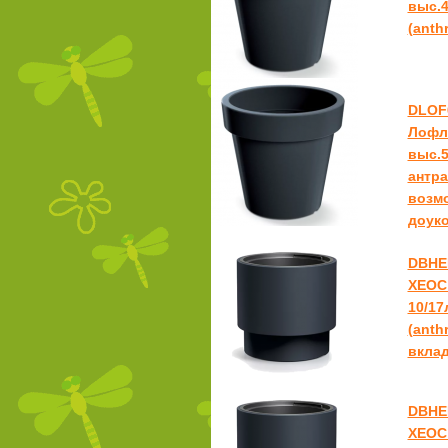
выс.4
(anthr
DLOF
Лофл
выс.5
антра
возм
доуко
DBHE
ХЕОС
10/17
(anthr
вкла
DBHE
ХЕОС 