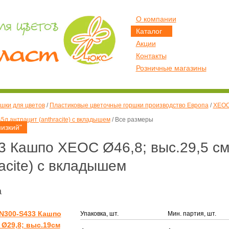
О компании
Каталог
Акции
Контакты
Розничные магазины
шки для цветов
/
Пластиковые цветочные горшки производство Европа
/
ХЕОС
5л антрацит (anthracite) с вкладышем
/
Все размеры
изкий"
 Кашпо ХЕОС Ø46,8; выс.29,5 см
acite) с вкладышем
а
N300-S433 Кашпо
Упаковка, шт.
Мин. партия, шт.
Ø29,8; выс.19см