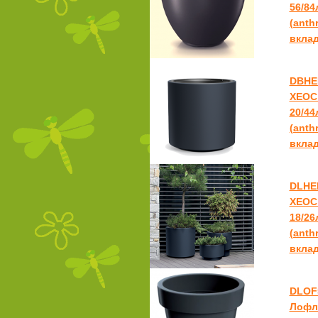
56/84
(anthr
вкла
DBHE
ХЕОС
20/44
(anthr
вкла
DLHE
ХЕОС 
18/26
(anthr
вкла
DLOF
Лофл