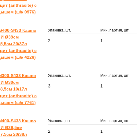
цит (anthracite) с
ышем (ш/к 0976)
G400-S433 Кашпо
Упаковка, шт.
Мин. партия, шт.
И Ø39см
2
1
5,5см 20/37л
цит (anthracite) с
ышем (ш/к 4226)
N300-S433 Кашпо
Упаковка, шт.
Мин. партия, шт.
И Ø30см
3
1
8,5см 10/17л
цит (anthracite) с
ышем (ш/к 7761)
N400-S433 Кашпо
Упаковка, шт.
Мин. партия, шт.
И Ø39,5см
2
1
7,5см 20/38л