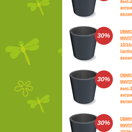
выс.2
антра
вклад
DBMI
30%
МИЛЛ
10/15
(anthr
вклад
DBMI
30%
МИЛЛ
выс.3
антра
вклад
DBMI
30%
МИЛЛ
20/29