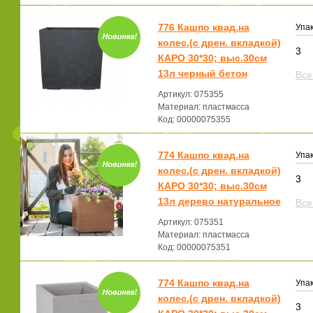
776 Кашпо квад.на
Упак
колес.(с дрен. вкладкой)
3
КАРО 30*30; выс.30см
13л черный бетон
Все
Артикул: 075355
Материал: пластмасса
Код: 00000075355
774 Кашпо квад.на
Упак
колес.(с дрен. вкладкой)
3
КАРО 30*30; выс.30см
13л дерево натуральное
Все
Артикул: 075351
Материал: пластмасса
Код: 00000075351
774 Кашпо квад.на
Упак
колес.(с дрен. вкладкой)
3