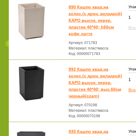
890 Кашпо квад.на
Упак
колес.(с дрен. вкладкой)
1
КАРО высок. перер.
пластик 40*40; h60см
Все
кофе латте
Артикул: 071783
Материал: пластмасса
Код: 00000071783
992 Кашпо квад.на
Упак
колес.(с дрен. вкладкой)
1
КАРО высок. перер.
пластик 40*40; выс.60см
Все
черный(czarn)
Артикул: 070198
Материал: пластмасса
Код: 00000070198
935 Кашпо квад.на
Упак