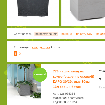
Сортировать:
по поступлению
по цене
по артикулу
по ал
Страницы
следующая
Ctrl →
1
2
776 Кашпо квад.на
Упак
колес.(с дрен. вкладкой)
3
КАРО 30*30; выс.30см
13л серый бетон
Все
Артикул: 075354
Материал: пластмасса
Код: 00000075354