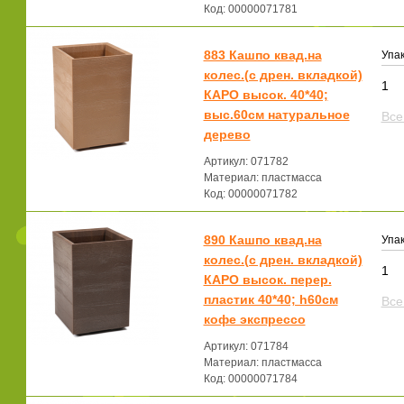
Код: 00000071781
883 Кашпо квад.на
Упак
колес.(с дрен. вкладкой)
1
КАРО высок. 40*40;
выс.60см натуральное
Все
дерево
Артикул: 071782
Материал: пластмасса
Код: 00000071782
890 Кашпо квад.на
Упак
колес.(с дрен. вкладкой)
1
КАРО высок. перер.
пластик 40*40; h60см
Все
кофе экспрессо
Артикул: 071784
Материал: пластмасса
Код: 00000071784