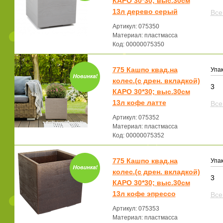
КАРО 30*30; выс.30см
13л дерево серый
Все
Артикул: 075350
Материал: пластмасса
Код: 00000075350
775 Кашпо квад.на
Упак
колес.(с дрен. вкладкой)
3
КАРО 30*30; выс.30см
13л кофе латте
Все
Артикул: 075352
Материал: пластмасса
Код: 00000075352
775 Кашпо квад.на
Упак
колес.(с дрен. вкладкой)
3
КАРО 30*30; выс.30см
13л кофе эпрессо
Все
Артикул: 075353
Материал: пластмасса