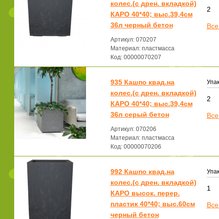
колес.(с дрен. вкладкой)
2
КАРО 40*40; выс.39,4см
36л черный бетон
Все
Артикул: 070207
Материал: пластмасса
Код: 00000070207
935 Кашпо квад.на
Упак
колес.(с дрен. вкладкой)
2
КАРО 40*40; выс.39,4см
36л серый бетон
Все
Артикул: 070206
Материал: пластмасса
Код: 00000070206
992 Кашпо квад.на
Упак
колес.(с дрен. вкладкой)
1
КАРО высок. перер.
пластик 40*40; выс.60см
Все
черный бетон