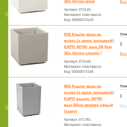
36л бетон крем
Все
Артикул: 073145
Материал: пластмасса
Код: 00000073145
935 Кашпо квад.на
Упак
колес.(с дрен. вкладкой)
2
КАРО 40*40; выс.39,4см
36л бетон хлопок *
Все
Артикул: 073146
Материал: пластмасса
Код: 00000073146
883 Кашпо квад.на
Упак
колес.(с дрен. вкладкой)
1
КАРО высок. 40*40;
выс.60см дерево серый
Все
(szary)
Артикул: 071781
Материал: пластмасса