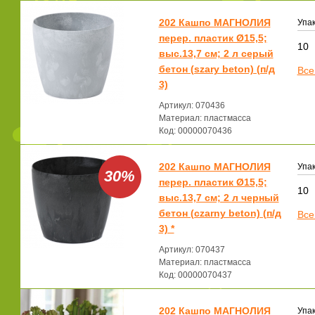
202 Кашпо МАГНОЛИЯ
Упак
перер. пластик Ø15,5;
10
выс.13,7 см; 2 л серый
бетон (szary beton) (п/д
Все
3)
Артикул: 070436
Материал: пластмасса
Код: 00000070436
202 Кашпо МАГНОЛИЯ
Упак
30%
перер. пластик Ø15,5;
10
выс.13,7 см; 2 л черный
бетон (czarny beton) (п/д
Все
3) *
Артикул: 070437
Материал: пластмасса
Код: 00000070437
202 Кашпо МАГНОЛИЯ
Упак