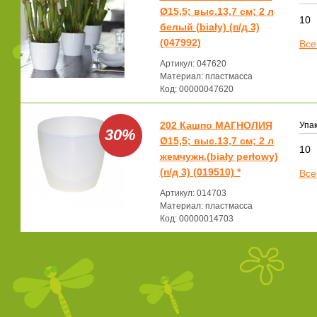
Ø15,5; выс.13,7 см; 2 л
10
белый (biały) (п/д 3)
(047992)
Все
Артикул: 047620
Материал: пластмасса
Код: 00000047620
202 Кашпо МАГНОЛИЯ
Упак
30%
Ø15,5; выс.13,7 см; 2 л
10
жемчужн.(biały perłowy)
(п/д 3) (019510) *
Все
Артикул: 014703
Материал: пластмасса
Код: 00000014703