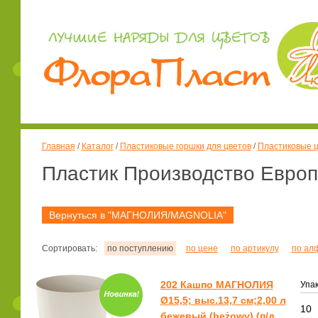
Главная
/
Каталог
/
Пластиковые горшки для цветов
/
Пластиковые ц
Пластик Производство Евр
Вернуться в "МАГНОЛИЯ/MAGNOLIA"
Сортировать:
по поступлению
по цене
по артикулу
по ал
202 Кашпо МАГНОЛИЯ
Упак
Ø15,5; выс.13,7 см;2,00 л
10
бежевый (beżowy) (п/д