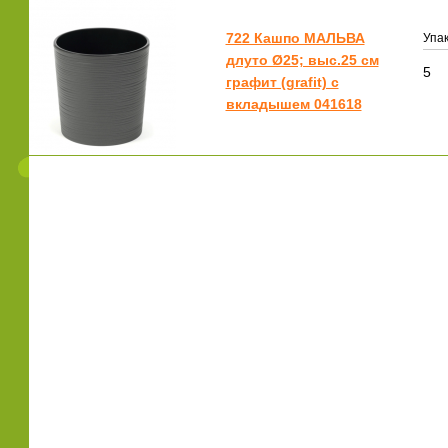
722 Кашпо МАЛЬВА
Упак
длуто Ø25; выс.25 см
5
графит (grafit) с
вкладышем 041618