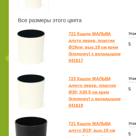
Все размеры этого цвета
721 Кашпо МАЛЬВА
Упак
длуто перер. пластик
5
Ø19см; выс.19 см крем
(kremowy) с вкладышем
041617
723 Кашпо МАЛЬВА
Упак
длюто перер. пластик
5
Ø30; h30,5 см крем
(kremowy) с вкладышем
041619
721 Кашпо МАЛЬВА
Упак
длуто Ø19; выс.19 см
5