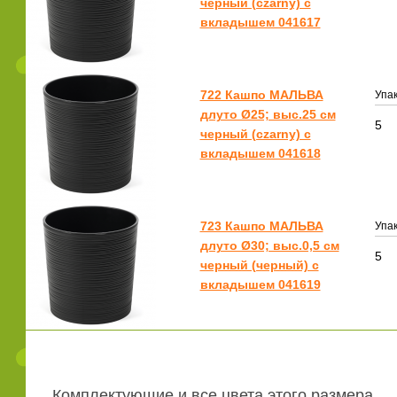
черный (czarny) с
вкладышем 041617
722 Кашпо МАЛЬВА
Упак
длуто Ø25; выс.25 см
5
черный (czarny) с
вкладышем 041618
723 Кашпо МАЛЬВА
Упак
длуто Ø30; выс.0,5 см
5
черный (черный) с
вкладышем 041619
Комплектующие и все цвета этого размера