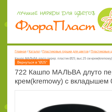
Главная
/
Каталог
/
Пластиковые горшки для цветов
/
Пластиковые ц
Кашпо МАЛЬВА длуто перер. пластик Ø25; выс.25 см крем(kremowy
Вернуться в "Ø25"
722 Кашпо МАЛЬВА длуто пер
крем(kremowy) с вкладышем 