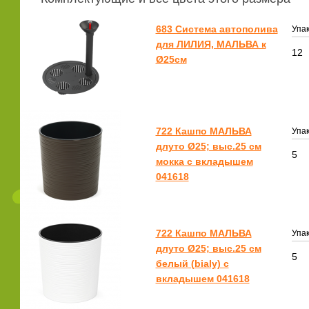
683 Система автополива
Упак
для ЛИЛИЯ, МАЛЬВА к
12
Ø25см
722 Кашпо МАЛЬВА
Упак
длуто Ø25; выс.25 см
5
мокка с вкладышем
041618
722 Кашпо МАЛЬВА
Упак
длуто Ø25; выс.25 см
5
белый (bialy) с
вкладышем 041618