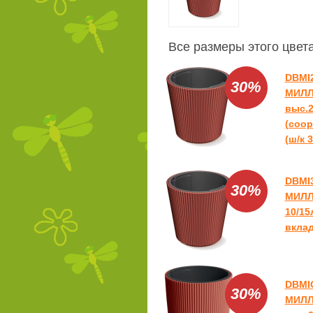
Все размеры этого цвет
DBMI
30%
МИЛЛ
выс.2
(coop
(ш/к 3
DBMI
30%
МИЛЛ
10/15
вклад
DBMI
30%
МИЛЛ