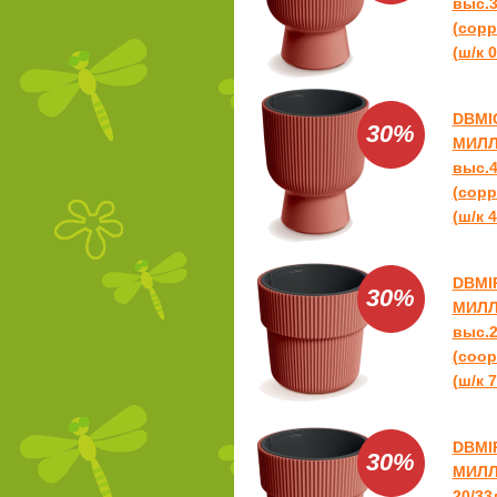
выс.3
(copp
(ш/к 0
DBMI
30%
МИЛЛ
выс.4
(copp
(ш/к 4
DBMI
30%
МИЛЛ
выс.2
(coop
(ш/к 7
DBMI
30%
МИЛЛ
20/33