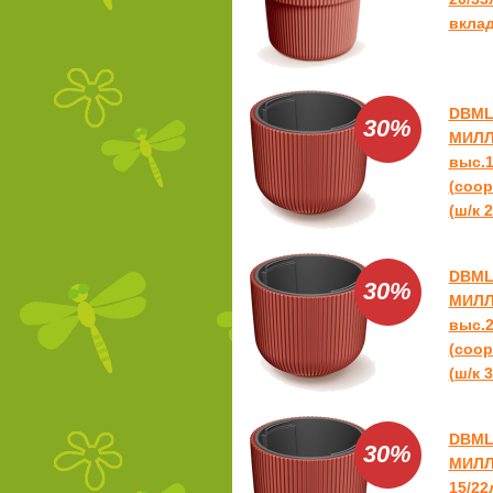
вклад
DBML
30%
МИЛЛ
выс.1
(coop
(ш/к 2
DBML
30%
МИЛЛ
выс.2
(coop
(ш/к 3
DBML
30%
МИЛЛ
15/22