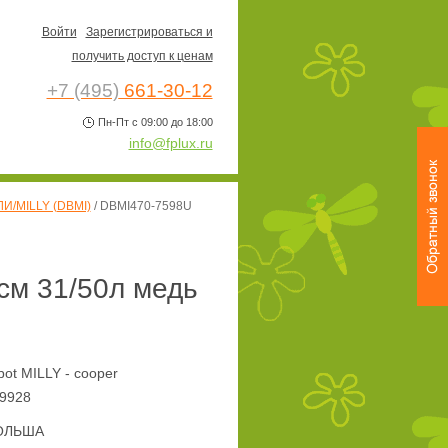
Войти
Зарегистрироваться и
получить доступ к ценам
+7 (495)
661-30-12
Пн-Пт с 09:00 до 18:00
info@fplux.ru
И/MILLY (DBMI)
/
DBMI470-7598U
м 31/50л медь
ot MILLY - cooper
9928
ОЛЬША