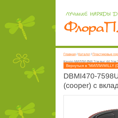
Главная
/
Каталог
/
Пластиковые гор
Кашпо МИЛЛИ Ø46,7см выс.44,2см 31
Вернуться в "МИЛЛИ/MILLY (
DBMI470-7598U
(cooper) с вкла