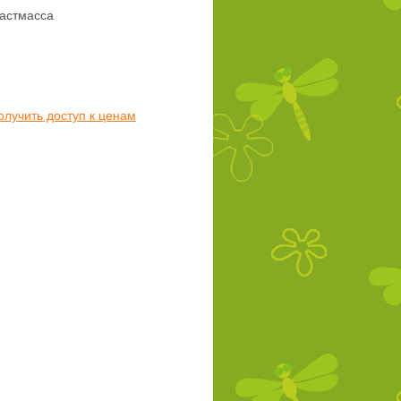
астмасса
олучить доступ к ценам