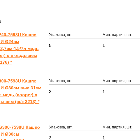
а
240-7598U Кашпо
Упаковка, шт.
Мин. партия, шт.
И Ø24см
5
1
2,7см 4,5/7л медь
er) с вкладышем
176) *
300-7598U Кашпо
Упаковка, шт.
Мин. партия, шт.
И Ø30см выс.31см
3
1
л медь (cooper) с
ышем (ш/к 3213) *
G300-7598U Кашпо
Упаковка, шт.
Мин. партия, шт.
И Ø30см
3
1