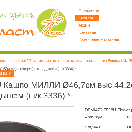
О компании
Каталог
Акции
Контакты
Розничные магазины
шки для цветов
/
Пластиковые цветочные горшки производство Европа
/
МИЛЛ
/50л медь (cooper) с вкладышем (ш/к 3336) *
DBMI)"
 Кашпо МИЛЛИ Ø46,7см выс.44,2с
дышем (ш/к 3336) *
DBMI470-7598U Flower p
Артикул
06
Страна
П