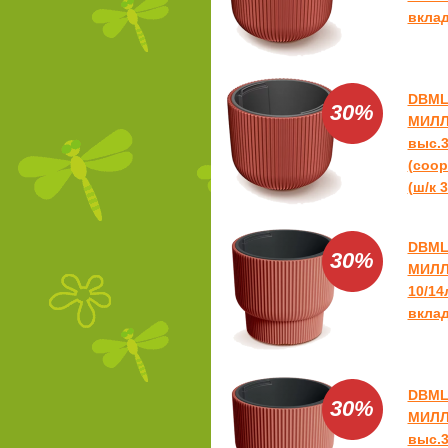
вклад
DBML
30%
МИЛЛ
выс.3
(coop
(ш/к 3
DBML
30%
МИЛЛ
10/14
вклад
DBML
30%
МИЛЛ
выс.3