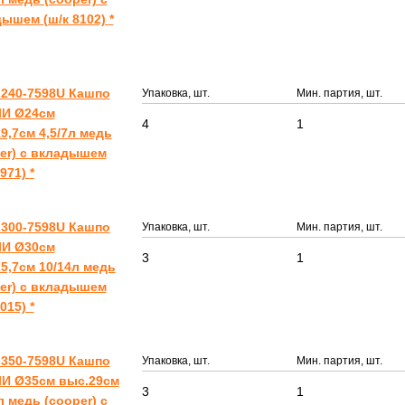
ышем (ш/к 8102) *
240-7598U Кашпо
Упаковка, шт.
Мин. партия, шт.
И Ø24см
4
1
9,7см 4,5/7л медь
er) с вкладышем
971) *
300-7598U Кашпо
Упаковка, шт.
Мин. партия, шт.
И Ø30см
3
1
5,7см 10/14л медь
er) с вкладышем
015) *
350-7598U Кашпо
Упаковка, шт.
Мин. партия, шт.
И Ø35см выс.29см
3
1
л медь (cooper) с