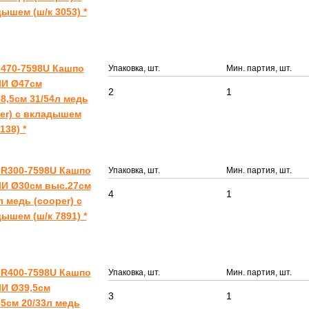
ышем (ш/к 3053) *
470-7598U Кашпо
Упаковка, шт.
Мин. партия, шт.
И Ø47см
2
1
8,5см 31/54л медь
er) с вкладышем
138) *
R300-7598U Кашпо
Упаковка, шт.
Мин. партия, шт.
И Ø30см выс.27см
4
1
л медь (cooper) с
ышем (ш/к 7891) *
R400-7598U Кашпо
Упаковка, шт.
Мин. партия, шт.
И Ø39,5см
3
1
5см 20/33л медь