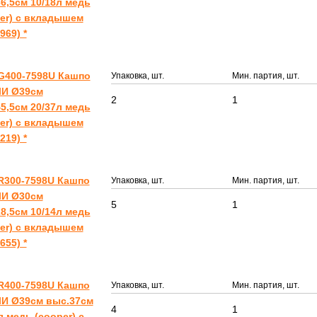
6,5см 10/18л медь
er) с вкладышем
969) *
G400-7598U Кашпо
Упаковка, шт.
Мин. партия, шт.
И Ø39см
2
1
5,5см 20/37л медь
er) с вкладышем
219) *
R300-7598U Кашпо
Упаковка, шт.
Мин. партия, шт.
И Ø30см
5
1
8,5см 10/14л медь
er) с вкладышем
655) *
R400-7598U Кашпо
Упаковка, шт.
Мин. партия, шт.
И Ø39см выс.37см
4
1
л медь (cooper) с