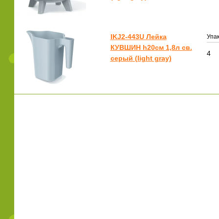
IKJ2-443U Лейка
Упак
КУВШИН h20см 1,8л св.
4
серый (light gray)