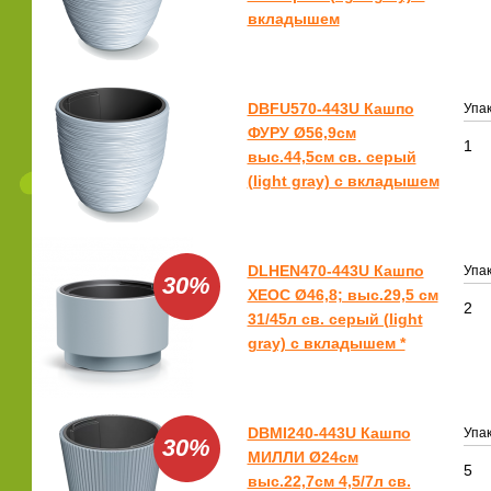
вкладышем
DBFU570-443U Кашпо
Упак
ФУРУ Ø56,9см
1
выс.44,5см св. серый
(light gray) с вкладышем
DLHEN470-443U Кашпо
Упак
30%
ХЕОС Ø46,8; выс.29,5 см
2
31/45л св. серый (light
gray) с вкладышем *
DBMI240-443U Кашпо
Упак
30%
МИЛЛИ Ø24см
5
выс.22,7см 4,5/7л св.