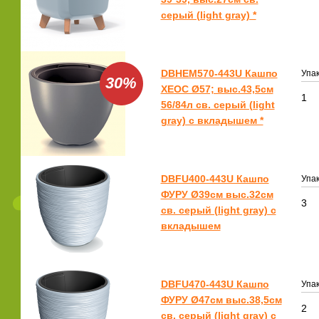
серый (light gray) *
DBHEM570-443U Кашпо
Упак
30%
ХЕОС Ø57; выс.43,5см
1
56/84л св. серый (light
gray) с вкладышем *
DBFU400-443U Кашпо
Упак
ФУРУ Ø39см выс.32см
3
св. серый (light gray) с
вкладышем
DBFU470-443U Кашпо
Упак
ФУРУ Ø47см выс.38,5см
2
св. серый (light gray) с