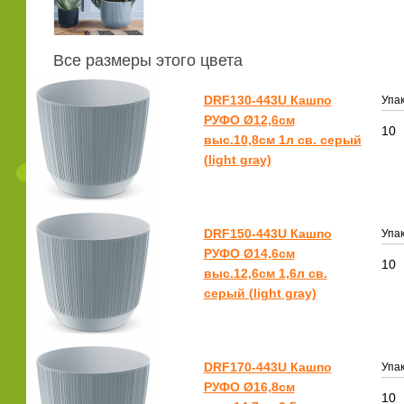
Все размеры этого цвета
DRF130-443U Кашпо
Упак
РУФО Ø12,6см
10
выс.10,8см 1л св. серый
(light gray)
DRF150-443U Кашпо
Упак
РУФО Ø14,6см
10
выс.12,6см 1,6л св.
серый (light gray)
DRF170-443U Кашпо
Упак
РУФО Ø16,8см
10