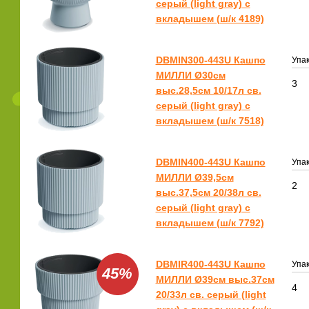
серый (light gray) с
вкладышем (ш/к 4189)
DBMIN300-443U Кашпо
Упак
МИЛЛИ Ø30см
3
выс.28,5см 10/17л св.
серый (light gray) с
вкладышем (ш/к 7518)
DBMIN400-443U Кашпо
Упак
МИЛЛИ Ø39,5см
2
выс.37,5см 20/38л св.
серый (light gray) с
вкладышем (ш/к 7792)
DBMIR400-443U Кашпо
Упак
45%
МИЛЛИ Ø39см выс.37см
4
20/33л св. серый (light