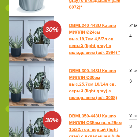
gray) с вкладышем (ш/к
8072)*
DBML240-443U Кашпо
Упак
30%
МИЛЛИ Ø24см
4
выс.19,7см 4,5/7л св.
серый (light gray) с
вкладышем (ш/к 2964) *
DBML300-443U Кашпо
Упак
МИЛЛИ Ø30см
3
выс.25,7см 10/14л св.
серый (light gray) с
вкладышем (ш/к 3008)
DBML350-443U Кашпо
Упак
30%
МИЛЛИ Ø35см выс.29см
3
15/22л св. серый (light
gray) с вкладышем (ш/к