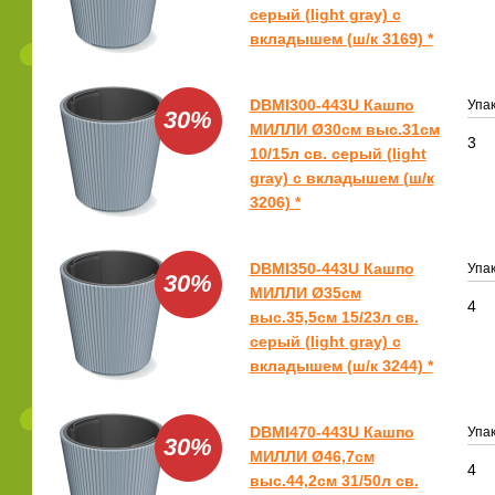
серый (light gray) с
вкладышем (ш/к 3169) *
DBMI300-443U Кашпо
Упак
30%
МИЛЛИ Ø30см выс.31см
3
10/15л св. серый (light
gray) с вкладышем (ш/к
3206) *
DBMI350-443U Кашпо
Упак
30%
МИЛЛИ Ø35см
4
выс.35,5см 15/23л св.
серый (light gray) с
вкладышем (ш/к 3244) *
DBMI470-443U Кашпо
Упак
30%
МИЛЛИ Ø46,7см
4
выс.44,2см 31/50л св.