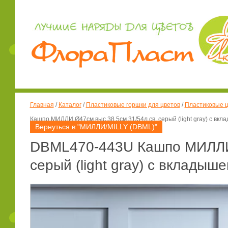
Главная
/
Каталог
/
Пластиковые горшки для цветов
/
Пластиковые ц
Кашпо МИЛЛИ Ø47см выс.38,5см 31/54л св. серый (light gray) с вкл
Вернуться в "МИЛЛИ/MILLY (DBML)"
DBML470-443U Кашпо МИЛЛИ 
серый (light gray) с вкладыше