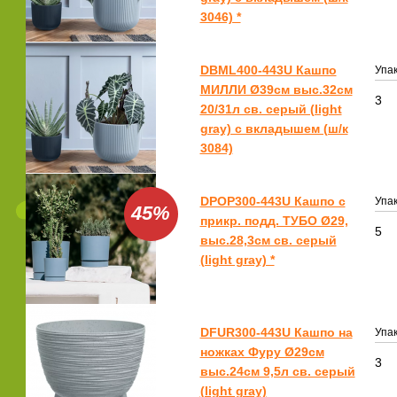
3046) *
DBML400-443U Кашпо
Упак
МИЛЛИ Ø39см выс.32см
3
20/31л св. серый (light
gray) с вкладышем (ш/к
3084)
DPOP300-443U Кашпо с
Упак
45%
прикр. подд. ТУБО Ø29,
5
выс.28,3см св. серый
(light gray) *
DFUR300-443U Кашпо на
Упак
ножках Фуру Ø29см
3
выс.24см 9,5л св. серый
(light gray)