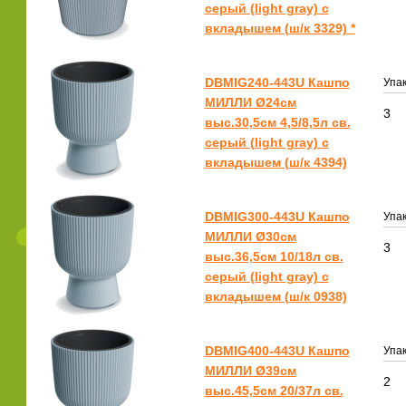
серый (light gray) с
вкладышем (ш/к 3329) *
DBMIG240-443U Кашпо
Упак
МИЛЛИ Ø24см
3
выс.30,5см 4,5/8,5л св.
серый (light gray) с
вкладышем (ш/к 4394)
DBMIG300-443U Кашпо
Упак
МИЛЛИ Ø30см
3
выс.36,5см 10/18л св.
серый (light gray) с
вкладышем (ш/к 0938)
DBMIG400-443U Кашпо
Упак
МИЛЛИ Ø39см
2
выс.45,5см 20/37л св.