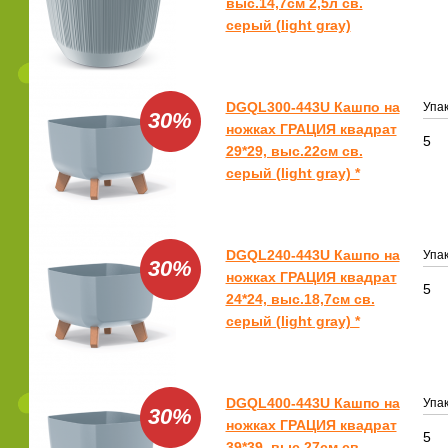
выс.14,7см 2,5л св.
серый (light gray)
DGQL300-443U Кашпо на
Упак
30%
ножках ГРАЦИЯ квадрат
5
29*29, выс.22см св.
серый (light gray) *
DGQL240-443U Кашпо на
Упак
30%
ножках ГРАЦИЯ квадрат
5
24*24, выс.18,7см св.
серый (light gray) *
DGQL400-443U Кашпо на
Упак
30%
ножках ГРАЦИЯ квадрат
5
39*39, выс.27см св.