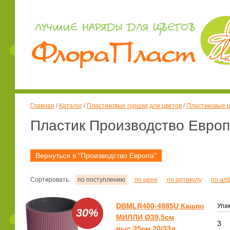
Главная
/
Каталог
/
Пластиковые горшки для цветов
/
Пластиковые ц
Пластик Производство Евро
Вернуться в "Производство Европа"
Сортировать:
по поступлению
по цене
по артикулу
по ал
DBMLR400-4985U Кашпо
Упак
30%
МИЛЛИ Ø39,5см
3
выс.35см 20/33л