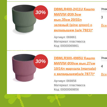
DBMLR400-2411U Кашпо
Упак
30%
МИЛЛИ Ø39,5см
3
выс.35см 20/33л
зеленый (pine green) с
Все
вкладышем (ш/к 7921)*
Артикул: 069861
Материал: пластмасса
Код: 00000069861
DBMLR300-4985U Кашпо
Упак
30%
МИЛЛИ Ø30см выс.27см
4
10/14л марсала (marsala)
с вкладышем(ш/к 7877)*
Все
Артикул: 069856
Материал: пластмасса
Код: 00000069856