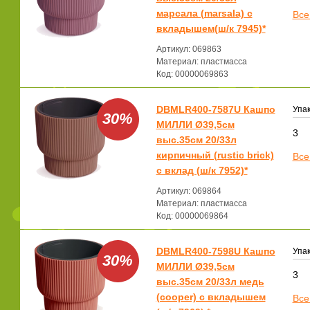
марсала (marsala) с
Все
вкладышем(ш/к 7945)*
Артикул: 069863
Материал: пластмасса
Код: 00000069863
DBMLR400-7587U Кашпо
Упак
30%
МИЛЛИ Ø39,5см
3
выс.35см 20/33л
кирпичный (rustic brick)
Все
с вклад (ш/к 7952)*
Артикул: 069864
Материал: пластмасса
Код: 00000069864
DBMLR400-7598U Кашпо
Упак
30%
МИЛЛИ Ø39,5см
3
выс.35см 20/33л медь
(cooper) с вкладышем
Все