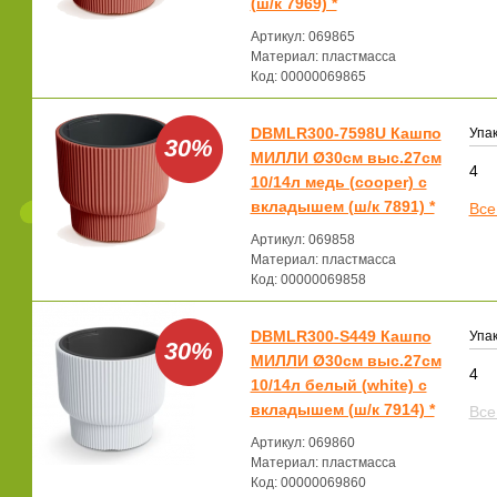
(ш/к 7969) *
Артикул: 069865
Материал: пластмасса
Код: 00000069865
DBMLR300-7598U Кашпо
Упак
30%
МИЛЛИ Ø30см выс.27см
4
10/14л медь (cooper) с
вкладышем (ш/к 7891) *
Все
Артикул: 069858
Материал: пластмасса
Код: 00000069858
DBMLR300-S449 Кашпо
Упак
30%
МИЛЛИ Ø30см выс.27см
4
10/14л белый (white) с
вкладышем (ш/к 7914) *
Все
Артикул: 069860
Материал: пластмасса
Код: 00000069860