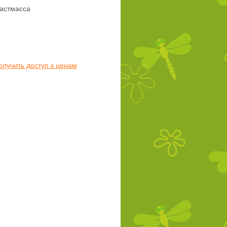
астмасса
олучить доступ к ценам