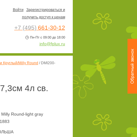
Войти
Зарегистрироваться и
получить доступ к ценам
+7 (495)
661-30-12
Пн-Пт с 09:00 до 18:00
info@fplux.ru
 Круглый/Milly Round
/
DMI200-
,3см 4л св.
Milly Round-light gray
1883
ОЛЬША