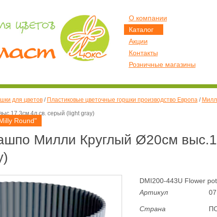
О компании
Каталог
Акции
Контакты
Розничные магазины
шки для цветов
/
Пластиковые цветочные горшки производство Европа
/
Милли
.17,3см 4л св. серый (light gray)
illy Round"
шпо Милли Круглый Ø20см выс.17
y)
DMI200-443U Flower pot 
Артикул
07
Страна
П