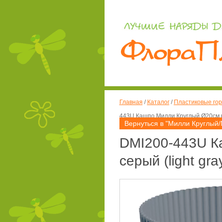
Главная
/
Каталог
/
Пластиковые гор
443U Кашпо Милли Круглый Ø20см выс
Вернуться в "Милли Круглый/M
DMI200-443U Ка
серый (light gra