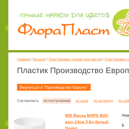
Главная
/
Каталог
/
Пластиковые горшки для цветов
/
Пластиковые ц
Пластик Производство Евро
Вернуться в "Производство Европа"
Сортировать:
по поступлению
по цене
по артикулу
по ал
909 Миска МИРА Ø24;
Упак
выс.14см 3,6л белый
5
(biały)