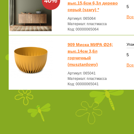
40%
выс.15,6см 6,3л дерево
5
серый (szary) *
Все
Артикул: 065064
Материал: пластмасса
Код: 00000065064
909 Миска МИРА Ø24;
Упак
выс.14см 3,6л
5
горчичный
(musztardowy)
Все
Артикул: 065041
Материал: пластмасса
Код: 00000065041