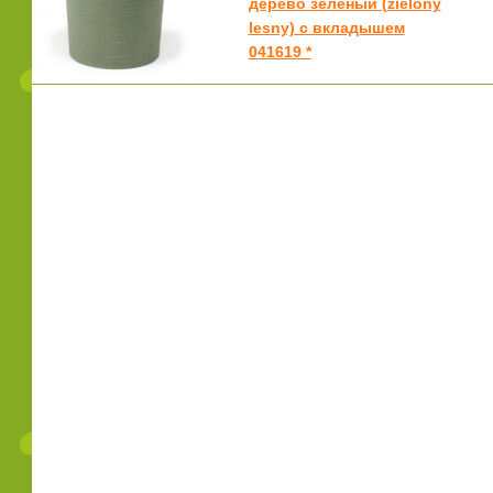
дерево зеленый (zielony
lesny) с вкладышем
041619 *