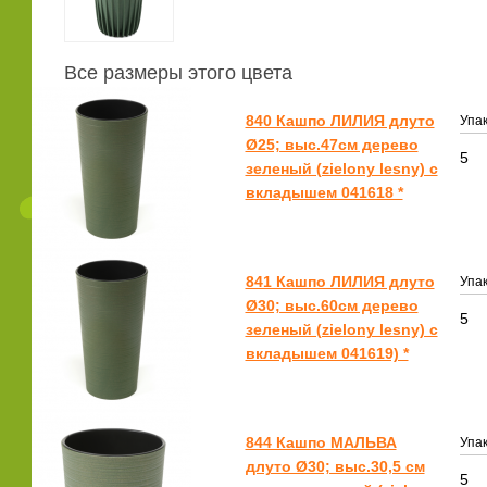
Все размеры этого цвета
840 Кашпо ЛИЛИЯ длуто
Упак
Ø25; выс.47см дерево
5
зеленый (zielony lesny) с
вкладышем 041618 *
841 Кашпо ЛИЛИЯ длуто
Упак
Ø30; выс.60см дерево
5
зеленый (zielony lesny) с
вкладышем 041619) *
844 Кашпо МАЛЬВА
Упак
длуто Ø30; выс.30,5 см
5