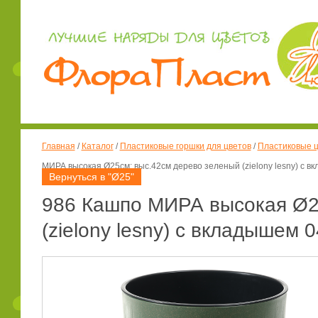
Главная
/
Каталог
/
Пластиковые горшки для цветов
/
Пластиковые ц
МИРА высокая Ø25см; выс.42см дерево зеленый (zielony lesny) с в
Вернуться в "Ø25"
986 Кашпо МИРА высокая Ø2
(zielony lesny) с вкладышем 