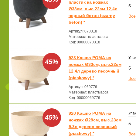
пластик на ножках
5
Ø33см, выс.22см 12,4л
черный бетон (czarny
Все
beton) *
Артикул: 070318
Материал: пластмасса
Код: 00000070318
923 Кашпо РОМА на
Упак
45%
ножках Ø33см, выс.22см
5
12,4л дерево песочный
(piaskowy) *
Все
Артикул: 069776
Материал: пластмасса
Код: 00000069776
920 Кашпо РОМА на
Упак
45%
ножках Ø29см, выс.23см
5
9.3л дерево песочный
(piaskowy) *
Все