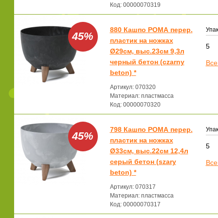
Код: 00000070319
880 Кашпо РОМА перер.
Упак
45%
пластик на ножках
5
Ø29см, выс.23см 9,3л
черный бетон (czarny
Все
beton) *
Артикул: 070320
Материал: пластмасса
Код: 00000070320
798 Кашпо РОМА перер.
Упак
45%
пластик на ножках
5
Ø33см, выс.22см 12,4л
серый бетон (szary
Все
beton) *
Артикул: 070317
Материал: пластмасса
Код: 00000070317