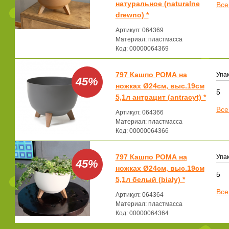
натуральное (naturalne
Все
drewno) *
Артикул: 064369
Материал: пластмасса
Код: 00000064369
797 Кашпо РОМА на
Упак
45%
ножках Ø24см, выс.19см
5
5,1л антрацит (antracyt) *
Все
Артикул: 064366
Материал: пластмасса
Код: 00000064366
797 Кашпо РОМА на
Упак
45%
ножках Ø24см, выс.19см
5
5,1л белый (biały) *
Все
Артикул: 064364
Материал: пластмасса
Код: 00000064364