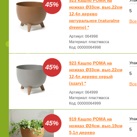
923 Кашпо РОМА на
Упак
45%
ножках Ø33см, выс.22см
5
12,4л дерево
натуральное (naturalne
Все
drewno) *
Артикул: 064998
Материал: пластмасса
Код: 00000064998
923 Кашпо РОМА на
Упак
45%
ножках Ø33см, выс.22см
5
12,4л дерево серый
(szary) *
Все
Артикул: 064999
Материал: пластмасса
Код: 00000064999
919 Кашпо РОМА на
Упак
45%
ножках Ø24см, выс.19см
5
5,1л дерево