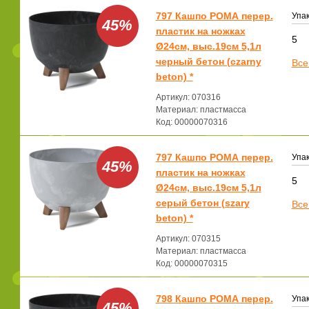
797 Кашпо РОМА перер.
Упак
45%
пластик на ножках
5
Ø24см, выс.19см 5,1л
черный бетон (czarny
Все
beton) *
Артикул: 070316
Материал: пластмасса
Код: 00000070316
797 Кашпо РОМА перер.
Упак
45%
пластик на ножках
5
Ø24см, выс.19см 5,1л
серый бетон (szary
Все
beton) *
Артикул: 070315
Материал: пластмасса
Код: 00000070315
798 Кашпо РОМА перер.
Упак
45%