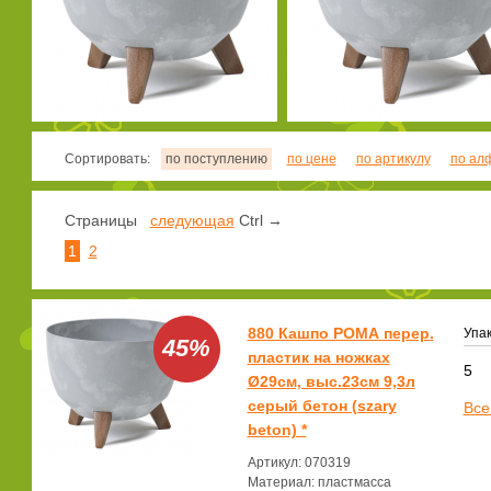
Сортировать:
по поступлению
по цене
по артикулу
по ал
Страницы
следующая
Ctrl →
1
2
880 Кашпо РОМА перер.
Упак
45%
пластик на ножках
5
Ø29см, выс.23см 9,3л
серый бетон (szary
Все
beton) *
Артикул: 070319
Материал: пластмасса