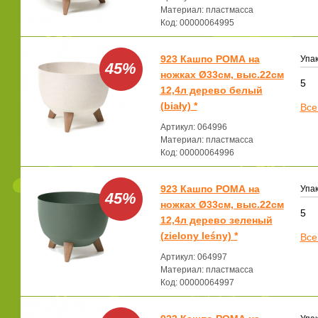
Материал: пластмасса
Код: 00000064995
923 Кашпо РОМА на
Упак
45%
ножках Ø33см, выс.22см
5
12,4л дерево белый
(biały) *
Все
Артикул: 064996
Материал: пластмасса
Код: 00000064996
923 Кашпо РОМА на
Упак
45%
ножках Ø33см, выс.22см
5
12,4л дерево зеленый
(zielony leśny) *
Все
Артикул: 064997
Материал: пластмасса
Код: 00000064997