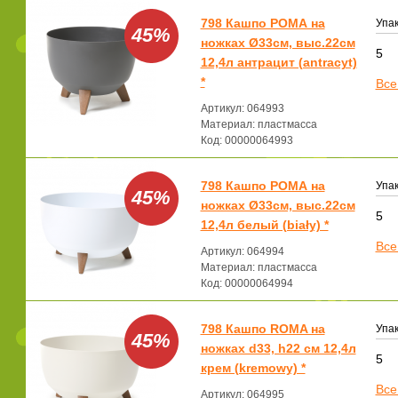
798 Кашпо РОМА на
Упак
45%
ножках Ø33см, выс.22см
5
12,4л антрацит (antracyt)
*
Все
Артикул: 064993
Материал: пластмасса
Код: 00000064993
798 Кашпо РОМА на
Упак
45%
ножках Ø33см, выс.22см
5
12,4л белый (biały) *
Все
Артикул: 064994
Материал: пластмасса
Код: 00000064994
798 Кашпо ROMA на
Упак
45%
ножках d33, h22 см 12,4л
5
крем (kremowy) *
Все
Артикул: 064995