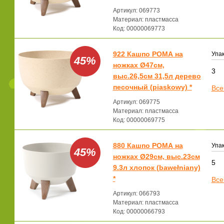
Артикул: 069773
Материал: пластмасса
Код: 00000069773
922 Кашпо РОМА на
Упак
45%
ножках Ø47см,
3
выс.26,5см 31,5л дерево
песочный (piaskowy) *
Все
Артикул: 069775
Материал: пластмасса
Код: 00000069775
880 Кашпо РОМА на
Упак
45%
ножках Ø29см, выс.23см
5
9.3л хлопок (bawełniany)
*
Все
Артикул: 066793
Материал: пластмасса
Код: 00000066793