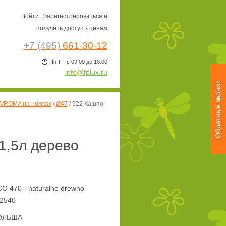
Войти
Зарегистрироваться и
получить доступ к ценам
+7 (495)
661-30-12
Пн-Пт с 09:00 до 18:00
info@fplux.ru
/ROMA на ножках
/
Ø47
/
922 Кашпо
1,5л дерево
 470 - naturalne drewno
2540
ОЛЬША