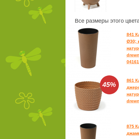
Все размеры этого цвет
841 
Ø30; 
натур
drew
04161
861 
45%
джерс
натур
drewn
875 
джамп