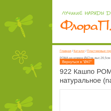
Главная
/
Каталог
/
Пластиковые гор
РОМА на ножках Ø47см, выс.26,5см 3
Вернуться в "Ø47"
922 Кашпо РОМА
натуральное (na