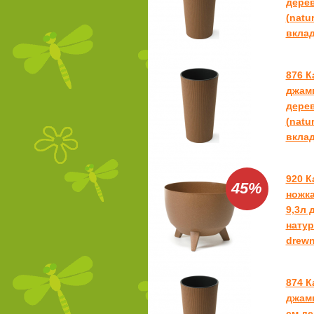
дере
(natu
вклад
876 
джамп
дере
(natu
вклад
920 
45%
ножка
9,3л 
натур
drewn
874 
джамп
см де