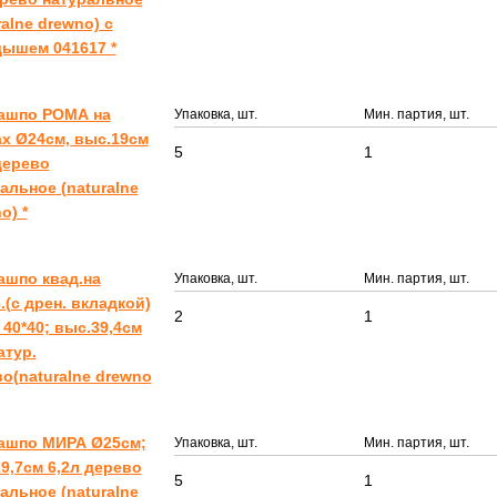
ralne drewno) с
ышем 041617 *
Кашпо РОМА на
Упаковка, шт.
Мин. партия, шт.
х Ø24см, выс.19см
5
1
дерево
альное (naturalne
o) *
ашпо квад.на
Упаковка, шт.
Мин. партия, шт.
.(с дрен. вкладкой)
2
1
40*40; выс.39,4см
атур.
о(naturalne drewno
Кашпо МИРА Ø25см;
Упаковка, шт.
Мин. партия, шт.
9,7см 6,2л дерево
5
1
альное (naturalne