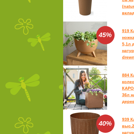
(natu
вклад
919 
45%
ножка
5,1л 
натур
drewn
884 К
колес
КАРО 
36л н
дерев
939 
40%
выс.2
натур