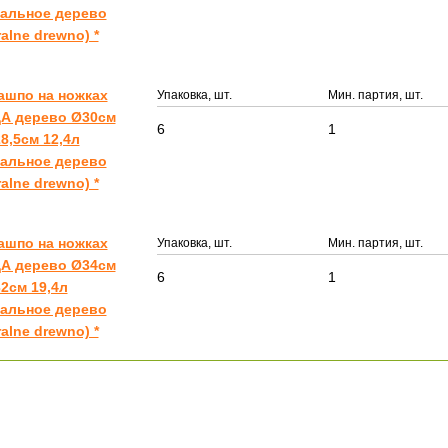
ральное дерево
ralne drewno) *
ашпо на ножках
Упаковка, шт.
Мин. партия, шт.
А дерево Ø30см
6
1
8,5см 12,4л
ральное дерево
ralne drewno) *
ашпо на ножках
Упаковка, шт.
Мин. партия, шт.
А дерево Ø34см
6
1
2см 19,4л
ральное дерево
ralne drewno) *