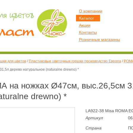
О компании
Каталог
Акции
Контакты
Розничные магазины
шки для цветов
/
Пластиковые цветочные горшки производство Европа
/
РОМА
1,5л дерево натуральное (naturalne drewno) *
 на ножках Ø47см, выс.26,5см 3
turalne drewno) *
LA922-38 Misa ROMA ECO
Артикул
06
Страна
П