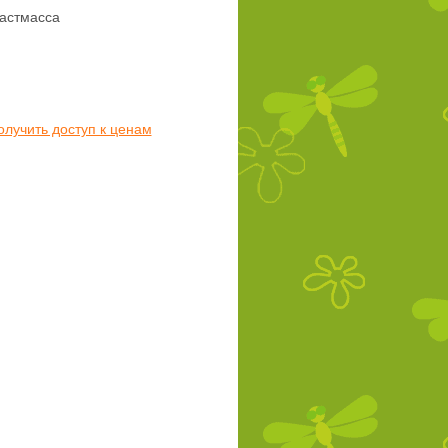
астмасса
олучить доступ к ценам