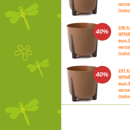
нату
(natu
246 К
40%
ФРИД
выс.2
нату
(natu
247 К
40%
ФРИД
выс.3
нату
(natu