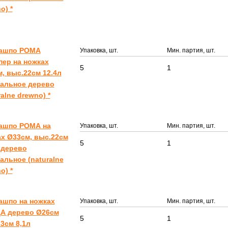
o) *
Кашпо РОМА
Упаковка, шт.
Мин. партия, шт.
ер на ножках
5
1
, выс.22см 12.4л
ральное дерево
ralne drewno) *
Кашпо РОМА на
Упаковка, шт.
Мин. партия, шт.
х Ø33см, выс.22см
5
1
 дерево
альное (naturalne
o) *
ашпо на ножках
Упаковка, шт.
Мин. партия, шт.
А дерево Ø26см
5
1
3см 8,1л