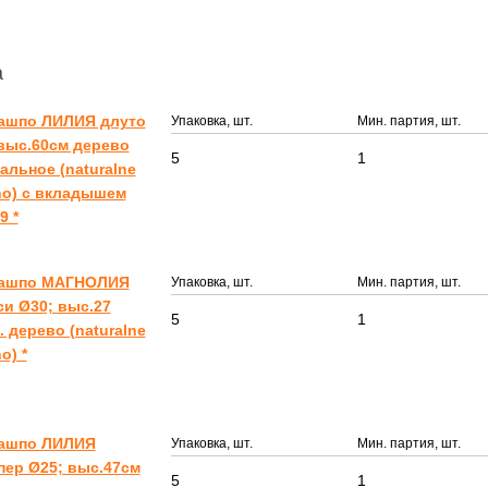
а
Кашпо ЛИЛИЯ длуто
Упаковка, шт.
Мин. партия, шт.
выс.60см дерево
5
1
альное (naturalne
no) с вкладышем
9 *
Кашпо МАГНОЛИЯ
Упаковка, шт.
Мин. партия, шт.
и Ø30; выс.27
5
1
. дерево (naturalne
o) *
Кашпо ЛИЛИЯ
Упаковка, шт.
Мин. партия, шт.
ер Ø25; выс.47см
5
1