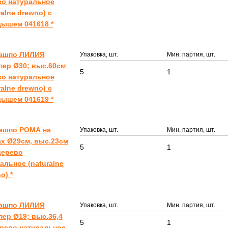
во натуральное
ralne drewno) с
ышем 041618 *
Кашпо ЛИЛИЯ
Упаковка, шт.
Мин. партия, шт.
ер Ø30; выс.60см
5
1
во натуральное
ralne drewno) с
ышем 041619 *
Кашпо РОМА на
Упаковка, шт.
Мин. партия, шт.
х Ø29см, выс.23см
5
1
дерево
альное (naturalne
o) *
Кашпо ЛИЛИЯ
Упаковка, шт.
Мин. партия, шт.
ер Ø19; выс.36,4
5
1
рево натуральное