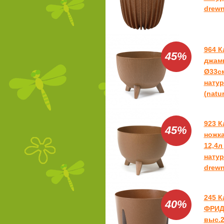
drewn
964 
45%
джамп
Ø33см
нату
(natu
923 
45%
ножка
12,4л
натур
drewn
245 К
40%
ФРИД
выс.2