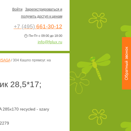
Войти
Зарегистрироваться и
получить доступ к ценам
+7 (495)
661-30-12
Пн-Пт с 09:00 до 18:00
info@fplux.ru
/SAGA
/
304 Кашпо прямоуг. на
ик 28,5*17;
 285x170 recycled - szary
2279