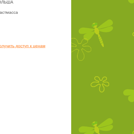
ОЛЬША
астмасса
олучить доступ к ценам