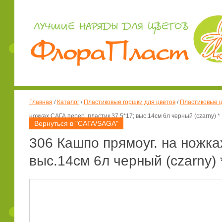
Главная
/
Каталог
/
Пластиковые горшки для цветов
/
Пластиковые ц
ножках САГА перер. пластик 37,5*17; выс.14см 6л черный (czarny) *
Вернуться в "САГА/SAGA"
306 Кашпо прямоуг. на ножка
выс.14см 6л черный (czarny) 