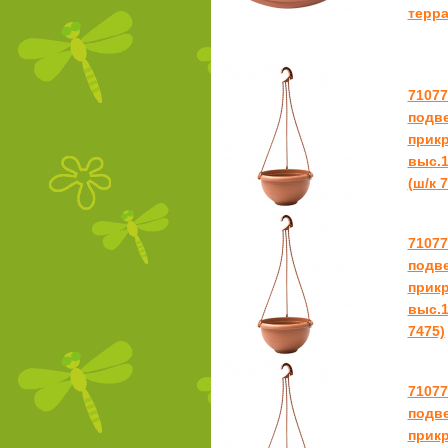
терра
7107
подве
прикр
выс.1
(ш/к 
7107
подве
прикр
выс.1
7475)
7107
подве
прикр