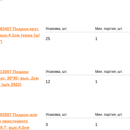
83407 Поддон круг.
Упаковка, шт.
Мин. партия, шт.
выс.4,1см терра (ш/
25
1
7)
613007 Поддон
Упаковка, шт.
Мин. партия, шт.
ат. 30*30; выс.,2см
12
1
 (ш/к 2922)
93507 Поддон для
Упаковка, шт.
Мин. партия, шт.
 пристенного
3
1
18,7; выс.4,2см