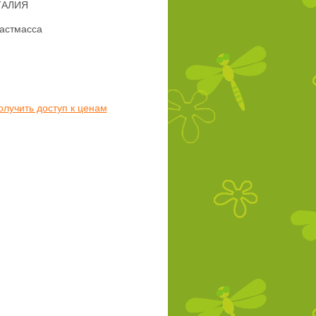
ТАЛИЯ
астмасса
олучить доступ к ценам