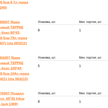
8,5см 9,7л терра
9240)
468007 Ящик
Упаковка, шт.
Мин. партия, шт.
онный ТЕРРАЕ
8
1
 бокс 80*43;
8,5см 79л терра
407) (п/д 063212)
46A007 Ящик
Упаковка, шт.
Мин. партия, шт.
онный ТЕРРАЕ
5
1
 бокс 100*43;
8,5см 104л терра
1421) (п/д 063213)
476507 Поддон
Упаковка, шт.
Мин. партия, шт.
уг. 65*35 h4см
8
1
 (ш/к 1469)