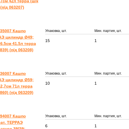
7см 42л терра (ш/к
 (п/д 063207)
335007 Кашпо
Упаковка, шт.
Мин. партия, шт.
АЭ цилиндр Ø49;
15
1
6.5см 41.5л терра
9839) (п/д 063208)
336007 Кашпо
Упаковка, шт.
Мин. партия, шт.
АЭ цилиндр Ø59;
10
1
2,7см 71л терра
9860) (п/д 063209)
494007 Кашпо
Упаковка, шт.
Мин. партия, шт.
ат. ТЕРРАЭ
6
1
атное 39*39;