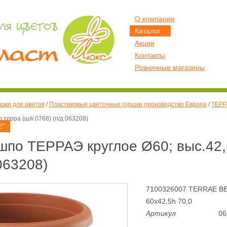
О компании
Каталог
Акции
Контакты
Розничные магазины
шки для цветов
/
Пластиковые цветочные горшки производство Европа
/
ТЕРР
 терра (ш/к 0768) (п/д 063208)
E"
по ТЕРРАЭ круглое Ø60; выс.42,
 063208)
7100326007 TERRAE B
60x42,5h 70,0
Артикул
06