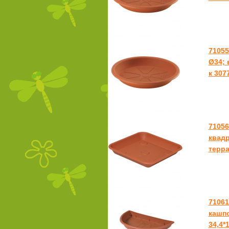
71055
Ø34; 
к 307
7105
квадр
терра
71061
кашпо
34,4*