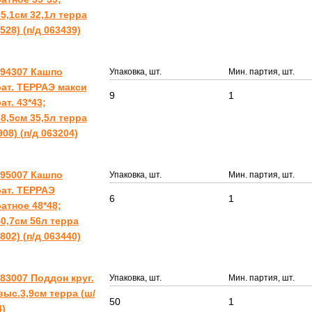
5,1см 32,1л терра
4528) (п/д 063439)
494307 Кашпо
Упаковка, шт.
Мин. партия, шт.
ат. ТЕРРАЭ макси
9
1
ат. 43*43;
8,5см 35,5л терра
908) (п/д 063204)
495007 Кашпо
Упаковка, шт.
Мин. партия, шт.
ат. ТЕРРАЭ
6
1
атное 48*48;
0,7см 56л терра
0802) (п/д 063440)
83007 Поддон круг.
Упаковка, шт.
Мин. партия, шт.
выс.3,9см терра (ш/
50
1
4)