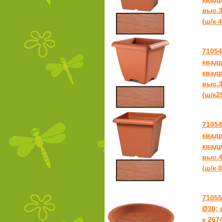
выс.3
(ш/к 
7105
квадр
квадр
выс.3
(ш/к2
7105
квадр
квадр
выс.4
(ш/к 
71055
Ø30; 
к 267