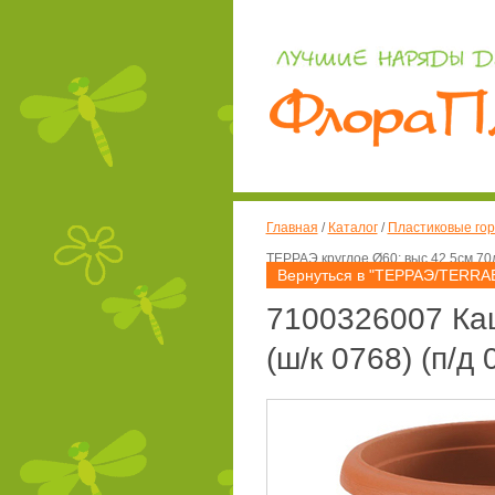
Главная
/
Каталог
/
Пластиковые гор
ТЕРРАЭ круглое Ø60; выс.42,5см 70л
Вернуться в "ТЕРРАЭ/TERRA
7100326007 Каш
(ш/к 0768) (п/д