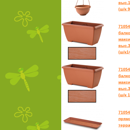
выс.1
(ш/к 
7105
балк
макси
выс.3
(ш/к1
7105
балк
макси
выс.3
(ш/к 
7105
прямо
терра