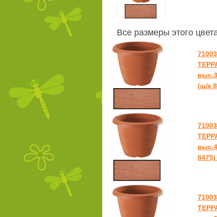
Все размеры этого цвет
7100
ТЕРРА
выс.3
(ш/к 
7100
ТЕРРА
выс.4
8475)
7100
ТЕРРА