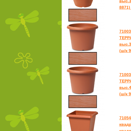
выс.3
8871)
7100
ТЕРР
выс.3
(ш/к 
7100
ТЕРР
выс.4
(ш/к 
7105
квадр
квадр