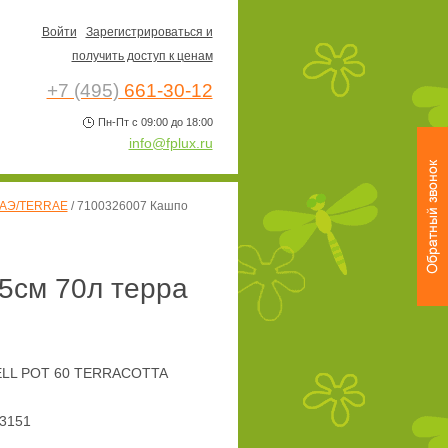
Войти
Зарегистрироваться и
получить доступ к ценам
+7 (495)
661-30-12
Пн-Пт с 09:00 до 18:00
info@fplux.ru
АЭ/TERRAE
/
7100326007 Кашпо
5см 70л терра
ELL POT 60 TERRACOTTA
3151