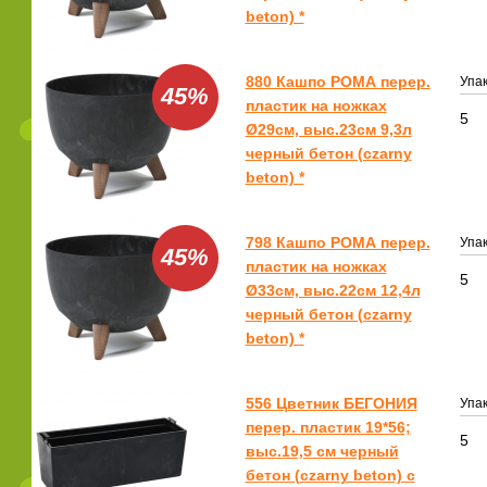
beton) *
880 Кашпо РОМА перер.
Упак
45%
пластик на ножках
5
Ø29см, выс.23см 9,3л
черный бетон (czarny
beton) *
798 Кашпо РОМА перер.
Упак
45%
пластик на ножках
5
Ø33см, выс.22см 12,4л
черный бетон (czarny
beton) *
556 Цветник БЕГОНИЯ
Упак
перер. пластик 19*56;
5
выс.19,5 см черный
бетон (czarny beton) с