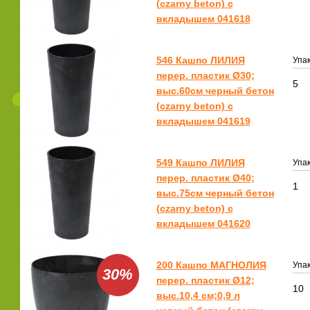
(czarny beton) с
вкладышем 041618
546 Кашпо ЛИЛИЯ
Упак
перер. пластик Ø30;
5
выс.60см черный бетон
(czarny beton) с
вкладышем 041619
549 Кашпо ЛИЛИЯ
Упак
перер. пластик Ø40;
1
выс.75см черный бетон
(czarny beton) с
вкладышем 041620
200 Кашпо МАГНОЛИЯ
Упак
30%
перер. пластик Ø12;
10
выс.10,4 см;0,9 л