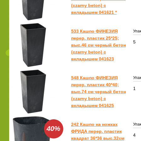
(czarny beton) с
вкладышем 041621 *
533 Кашпо ФИНЕЗИЯ
Упак
перер. пластик 25*25;
5
выс.46 см черный бетон
(czarny beton) с
вкладышем 041623
548 Кашпо ФИНЕЗИЯ
Упак
перер. пластик 40*40;
1
выс.74 см черный бетон
(czarny beton) с
вкладышем 041625
242 Кашпо на ножках
Упак
40%
ФРИДА перер. пластик
4
квадрат 36*36 выс.32см