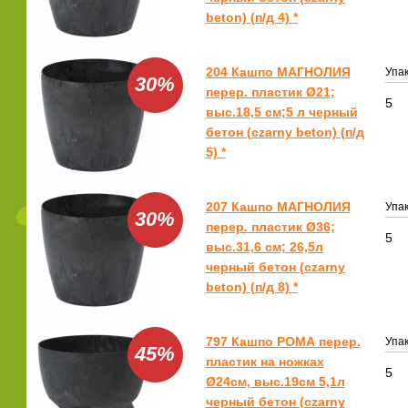
beton) (п/д 4) *
204 Кашпо МАГНОЛИЯ
Упак
30%
перер. пластик Ø21;
5
выс.18,5 см;5 л черный
бетон (czarny beton) (п/д
5) *
207 Кашпо МАГНОЛИЯ
Упак
30%
перер. пластик Ø36;
5
выс.31,6 см; 26,5л
черный бетон (czarny
beton) (п/д 8) *
797 Кашпо РОМА перер.
Упак
45%
пластик на ножках
5
Ø24см, выс.19см 5,1л
черный бетон (czarny