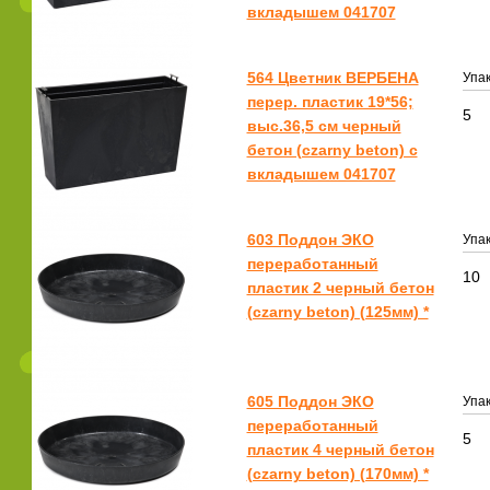
вкладышем 041707
564 Цветник ВЕРБЕНА
Упак
перер. пластик 19*56;
5
выс.36,5 см черный
бетон (czarny beton) с
вкладышем 041707
603 Поддон ЭКО
Упак
переработанный
10
пластик 2 черный бетон
(czarny beton) (125мм) *
605 Поддон ЭКО
Упак
переработанный
5
пластик 4 черный бетон
(czarny beton) (170мм) *