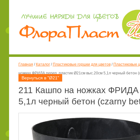
Главная
/
Каталог
/
Пластиковые горшки для цветов
/
Пластиковые ц
ножках ФРИДА перер. пластик Ø21см выс.20см 5,1л черный бетон (cz
Вернуться в "Ø21"
211 Кашпо на ножках ФРИДА 
5,1л черный бетон (czarny bet