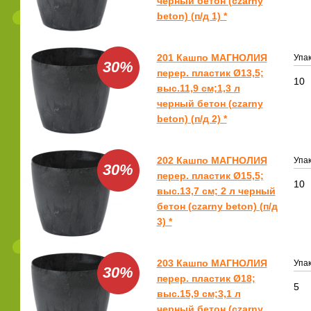
черный бетон (czarny
beton) (п/д 1) *
201 Кашпо МАГНОЛИЯ
Упак
30%
перер. пластик Ø13,5;
10
выс.11,9 см;1,3 л
черный бетон (czarny
beton) (п/д 2) *
202 Кашпо МАГНОЛИЯ
Упак
30%
перер. пластик Ø15,5;
10
выс.13,7 см; 2 л черный
бетон (czarny beton) (п/д
3) *
203 Кашпо МАГНОЛИЯ
Упак
30%
перер. пластик Ø18;
5
выс.15,9 см;3,1 л
черный бетон (czarny