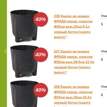
236 Кашпо на ножках
Упак
40%
ФРИДА перер. пластик
5
Ø26см выс.23см 8,1л
черный бетон (czarny
beton) *
237 Кашпо на ножках
Упак
40%
ФРИДА перер. пластик
6
Ø30см выс.28,5см 12,4л
черный бетон (czarny
beton) *
238 Кашпо на ножках
Упак
40%
ФРИДА перер. пластик
6
Ø34см выс.32см 19,4л
черный бетон (czarny