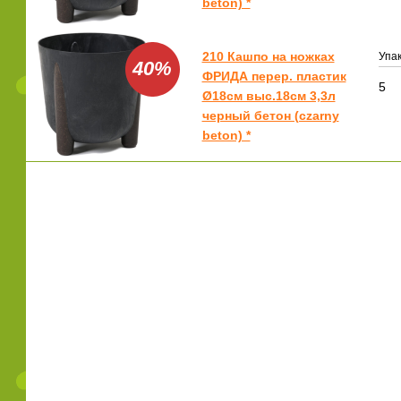
beton) *
210 Кашпо на ножках
Упак
40%
ФРИДА перер. пластик
5
Ø18см выс.18см 3,3л
черный бетон (czarny
beton) *