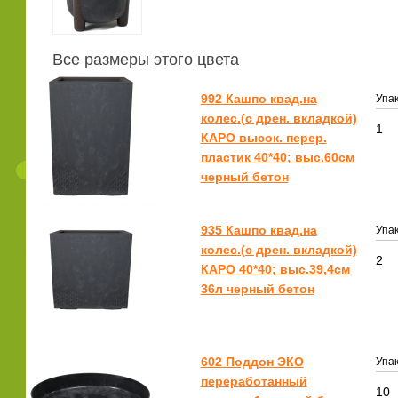
Все размеры этого цвета
992 Кашпо квад.на
Упак
колес.(с дрен. вкладкой)
1
КАРО высок. перер.
пластик 40*40; выс.60см
черный бетон
935 Кашпо квад.на
Упак
колес.(с дрен. вкладкой)
2
КАРО 40*40; выс.39,4см
36л черный бетон
602 Поддон ЭКО
Упак
переработанный
10