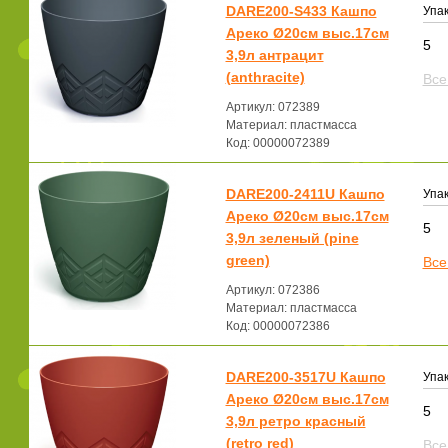
DARE200-S433 Кашпо
Упак
Ареко Ø20см выс.17см
5
3,9л антрацит
(anthracite)
Все
Артикул: 072389
Материал: пластмасса
Код: 00000072389
DARE200-2411U Кашпо
Упак
Ареко Ø20см выс.17см
5
3,9л зеленый (pine
green)
Все
Артикул: 072386
Материал: пластмасса
Код: 00000072386
DARE200-3517U Кашпо
Упак
Ареко Ø20см выс.17см
5
3,9л ретро красный
(retro red)
Все