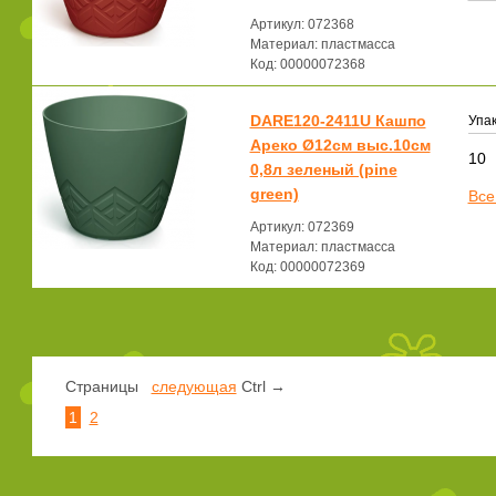
Артикул: 072368
Материал: пластмасса
Код: 00000072368
DARE120-2411U Кашпо
Упак
Ареко Ø12см выс.10см
10
0,8л зеленый (pine
green)
Все
Артикул: 072369
Материал: пластмасса
Код: 00000072369
Страницы
следующая
Ctrl →
1
2