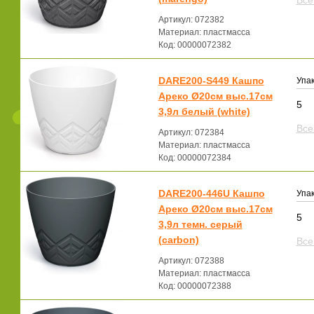
Все
Артикул: 072382
Материал: пластмасса
Код: 00000072382
DARE200-S449 Кашпо
Упак
Ареко Ø20см выс.17см
5
3,9л белый (white)
Все
Артикул: 072384
Материал: пластмасса
Код: 00000072384
DARE200-446U Кашпо
Упак
Ареко Ø20см выс.17см
5
3,9л темн. серый
(carbon)
Все
Артикул: 072388
Материал: пластмасса
Код: 00000072388