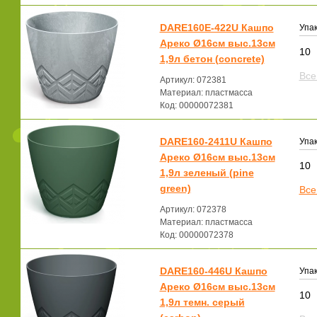
DARE160E-422U Кашпо
Упак
Ареко Ø16см выс.13см
10
1,9л бетон (concrete)
Все
Артикул: 072381
Материал: пластмасса
Код: 00000072381
DARE160-2411U Кашпо
Упак
Ареко Ø16см выс.13см
10
1,9л зеленый (pine
green)
Все
Артикул: 072378
Материал: пластмасса
Код: 00000072378
DARE160-446U Кашпо
Упак
Ареко Ø16см выс.13см
10
1,9л темн. серый