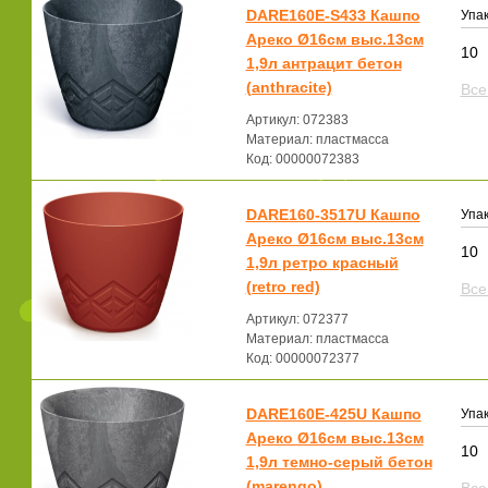
DARE160E-S433 Кашпо
Упак
Ареко Ø16см выс.13см
10
1,9л антрацит бетон
(anthracite)
Все
Артикул: 072383
Материал: пластмасса
Код: 00000072383
DARE160-3517U Кашпо
Упак
Ареко Ø16см выс.13см
10
1,9л ретро красный
(retro red)
Все
Артикул: 072377
Материал: пластмасса
Код: 00000072377
DARE160E-425U Кашпо
Упак
Ареко Ø16см выс.13см
10
1,9л темно-серый бетон
(marengo)