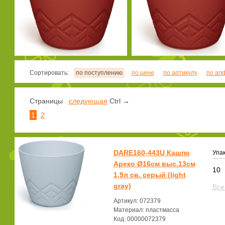
Сортировать:
по поступлению
по цене
по артикулу
по ал
Страницы
следующая
Ctrl →
1
2
DARE160-443U Кашпо
Упак
Ареко Ø16см выс.13см
10
1,9л св. серый (light
gray)
Все
Артикул: 072379
Материал: пластмасса
Код: 00000072379