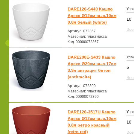
DARE120-S449 Кашпо
Упак
Ареко Ø12см выс.10см
10
0,8л белый (white)
Все
Артикул: 072367
Материал: пластмасса
Код: 00000072367
DARE200E-S433 Кашпо
Упак
Ареко Ø20см выс.17см
5
3,9л антрацит бетон
(anthracite)
Все
Артикул: 072390
Материал: пластмасса
Код: 00000072390
DARE120-3517U Кашпо
Упак
Ареко Ø12см выс.10см
10
0,8л ретро красный
(retro red)
Все