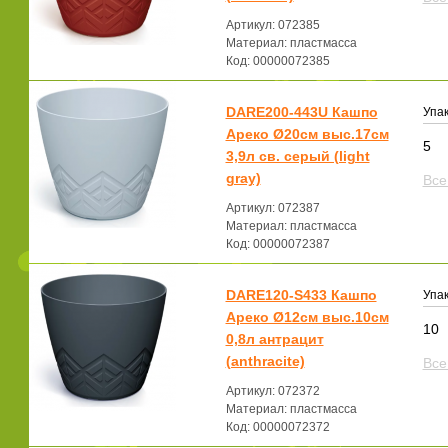
Артикул: 072385
Материал: пластмасса
Код: 00000072385
DARE200-443U Кашпо
Упак
Ареко Ø20см выс.17см
5
3,9л св. серый (light
gray)
Все
Артикул: 072387
Материал: пластмасса
Код: 00000072387
DARE120-S433 Кашпо
Упак
Ареко Ø12см выс.10см
10
0,8л антрацит
(anthracite)
Все
Артикул: 072372
Материал: пластмасса
Код: 00000072372