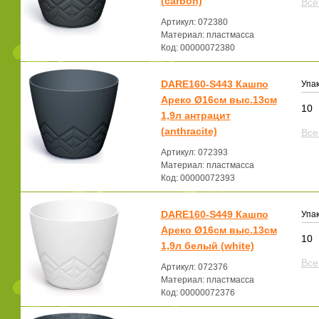
(carbon)
Все
Артикул: 072380
Материал: пластмасса
Код: 00000072380
DARE160-S443 Кашпо
Упак
Ареко Ø16см выс.13см
10
1,9л антрацит
(anthracite)
Все
Артикул: 072393
Материал: пластмасса
Код: 00000072393
DARE160-S449 Кашпо
Упак
Ареко Ø16см выс.13см
10
1,9л белый (white)
Все
Артикул: 072376
Материал: пластмасса
Код: 00000072376