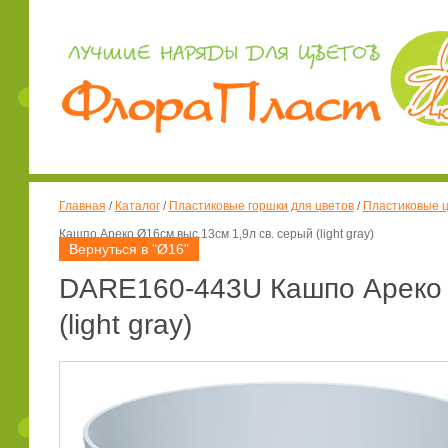
Главная
/
Каталог
/
Пластиковые горшки для цветов
/
Пластиковые ц
Кашпо Ареко Ø16см выс.13см 1,9л св. серый (light gray)
Вернуться в "Ø16"
DARE160-443U Кашпо Ареко Ø
(light gray)