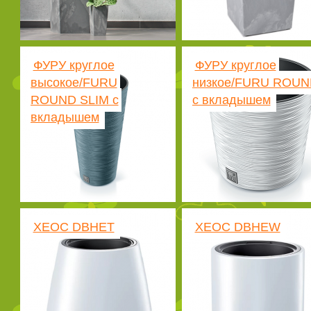
ФУРУ круглое
ФУРУ круглое
высокое/FURU
низкое/FURU ROUN
ROUND SLIM с
с вкладышем
вкладышем
ХЕОС DBHET
ХЕОС DBHEW