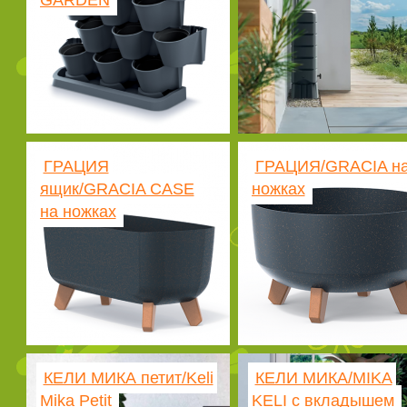
GARDEN
ГРАЦИЯ
ГРАЦИЯ/GRACIA н
ящик/GRACIA CASE
ножках
на ножках
КЕЛИ МИКА петит/Keli
КЕЛИ МИКА/MIKA
Mika Petit
KELI с вкладышем