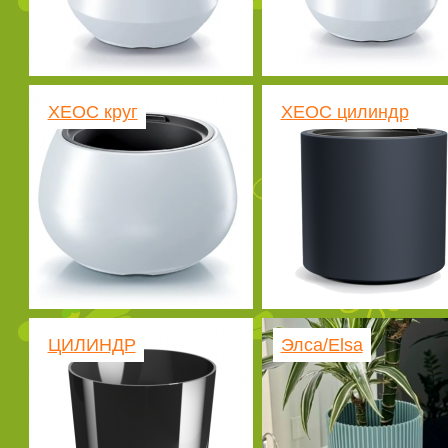
ХЕОС круг
ХЕОС цилиндр
ЦИЛИНДР
Элса/Elsa