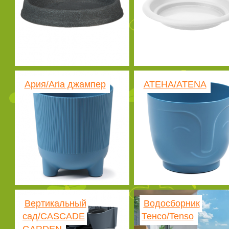
Ария/Aria джампер
АТЕНА/ATENA
Вертикальный
Водосборник
сад/CASCADE
Тенсо/Tenso