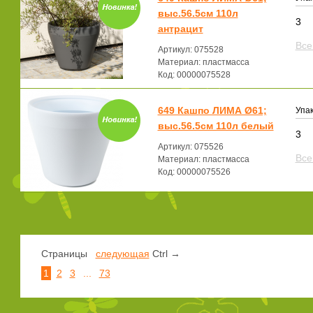
выс.56.5см 110л
3
антрацит
Все
Артикул: 075528
Материал: пластмасса
Код: 00000075528
649 Кашпо ЛИМА Ø61;
Упак
выс.56.5см 110л белый
3
Артикул: 075526
Все
Материал: пластмасса
Код: 00000075526
Страницы
следующая
Ctrl →
1
2
3
...
73