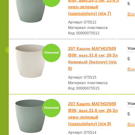
Ø30; выс.26,5 см; 15,6 л
5
серо-зеленый
(szarozielony) (п/д 7)
Все
Артикул: 075512
Материал: пластмасса
Код: 00000075512
207 Кашпо МАГНОЛИЯ
Упак
Ø36; выс.31,6 см; 26,5л
5
бежевый (beżowy) (п/д
8)
Все
Артикул: 075515
Материал: пластмасса
Код: 00000075515
207 Кашпо МАГНОЛИЯ
Упак
Ø36; выс.31,6 см; 26,5л
5
серо-зеленый
(szarozielony) (п/д 8)
Все
Артикул: 075514