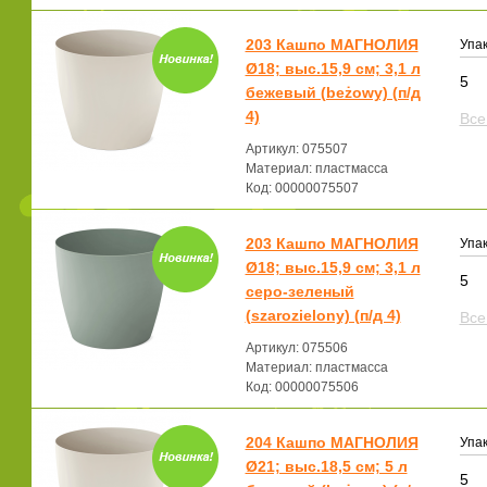
203 Кашпо МАГНОЛИЯ
Упак
Ø18; выс.15,9 см; 3,1 л
5
бежевый (beżowy) (п/д
4)
Все
Артикул: 075507
Материал: пластмасса
Код: 00000075507
203 Кашпо МАГНОЛИЯ
Упак
Ø18; выс.15,9 см; 3,1 л
5
серо-зеленый
(szarozielony) (п/д 4)
Все
Артикул: 075506
Материал: пластмасса
Код: 00000075506
204 Кашпо МАГНОЛИЯ
Упак
Ø21; выс.18,5 см; 5 л
5