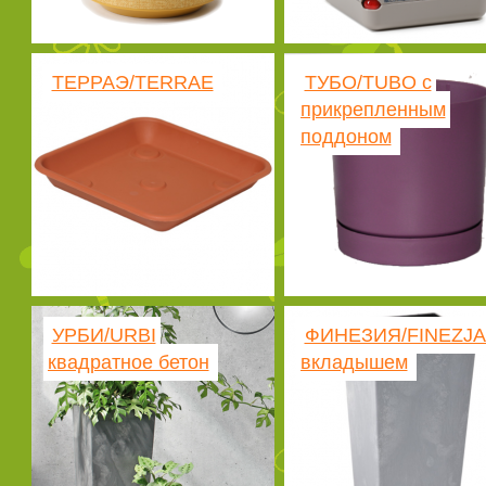
ТЕРРАЭ/TERRAE
ТУБО/TUBO с
прикрепленным
поддоном
УРБИ/URBI
ФИНЕЗИЯ/FINEZJA
квадратное бетон
вкладышем