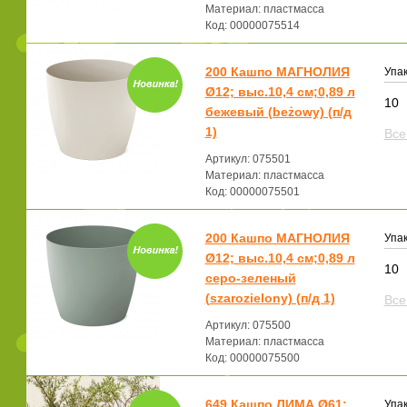
Материал: пластмасса
Код: 00000075514
200 Кашпо МАГНОЛИЯ
Упак
Ø12; выс.10,4 см;0,89 л
10
бежевый (beżowy) (п/д
1)
Все
Артикул: 075501
Материал: пластмасса
Код: 00000075501
200 Кашпо МАГНОЛИЯ
Упак
Ø12; выс.10,4 см;0,89 л
10
серо-зеленый
(szarozielony) (п/д 1)
Все
Артикул: 075500
Материал: пластмасса
Код: 00000075500
649 Кашпо ЛИМА Ø61;
Упак