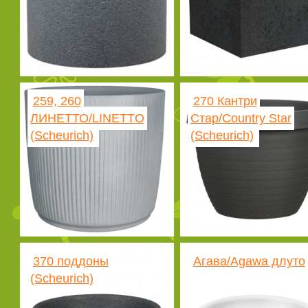
259, 260
270 Кантри
ЛИНЕТТО/LINETTO
Стар/Country Star
(Scheurich)
(Scheurich)
370 поддоны
Агава/Agawa длуто
(Scheurich)