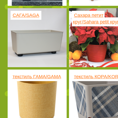
САГА/SAGA
Сахара петит
круг/Sahara petit кру
текстиль ГАМА/GAMA
текстиль КОРА/KO