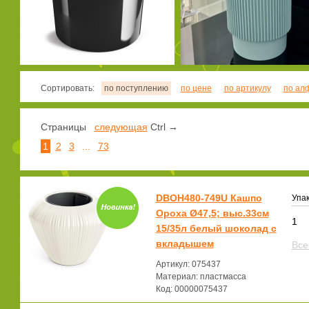
Сортировать:
по поступлению
по цене
по артикулу
по ал
Страницы
следующая
Ctrl →
1
2
3
...
73
DBOH480-749U Кашпо
Упак
Ороха Ø47,5; выс.33см
1
15/35л белый шоколад с
вкладышем
Все
Артикул: 075437
Материал: пластмасса
Код: 00000075437