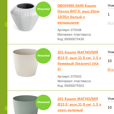
DBOH480-S449 Кашпо
Упак
Ороха Ø47,5; выс.33см
1
15/35л белый с
вкладышем
Все
Артикул: 075438
Материал: пластмасса
Код: 00000075438
201 Кашпо МАГНОЛИЯ
Упак
Ø13,5; выс.11,9 см; 1,3 л
10
бежевый (beżowy) (п/д
2)
Все
Артикул: 075503
Материал: пластмасса
Код: 00000075503
201 Кашпо МАГНОЛИЯ
Упак
Ø13,5; выс.11,9 см; 1,3 л
10
серо-зеленый