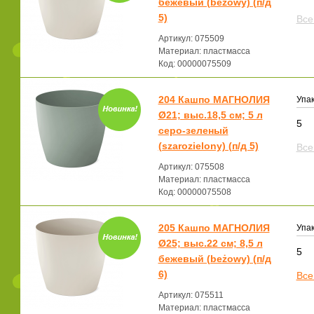
бежевый (beżowy) (п/д
5)
Все
Артикул: 075509
Материал: пластмасса
Код: 00000075509
204 Кашпо МАГНОЛИЯ
Упак
Ø21; выс.18,5 см; 5 л
5
серо-зеленый
(szarozielony) (п/д 5)
Все
Артикул: 075508
Материал: пластмасса
Код: 00000075508
205 Кашпо МАГНОЛИЯ
Упак
Ø25; выс.22 см; 8,5 л
5
бежевый (beżowy) (п/д
6)
Все
Артикул: 075511
Материал: пластмасса