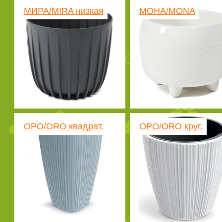
МИРА/MIRA низкая
МОНА/MONA
ОРО/ORO квадрат.
ОРО/ORO круг.