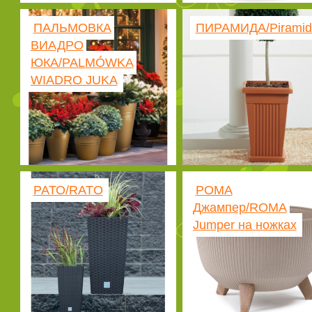
ПАЛЬМОВКА
ПИРАМИДА/Piramid
ВИАДРО
ЮКА/PALMÓWKA
WIADRO JUKA
РАТО/RATO
РОМА
Джампер/ROMA
Jumper на ножках