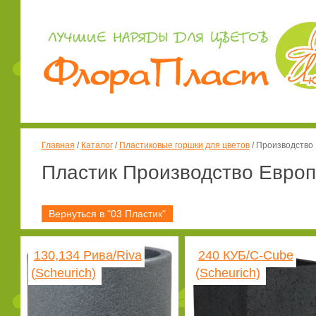
Главная
/
Каталог
/
Пластиковые горшки для цветов
/
Производство
Пластик Производство Евро
Вернуться в "03 Пластик"
130,134 Рива/Riva
240 КУБ/C-Cube
(Scheurich)
(Scheurich)