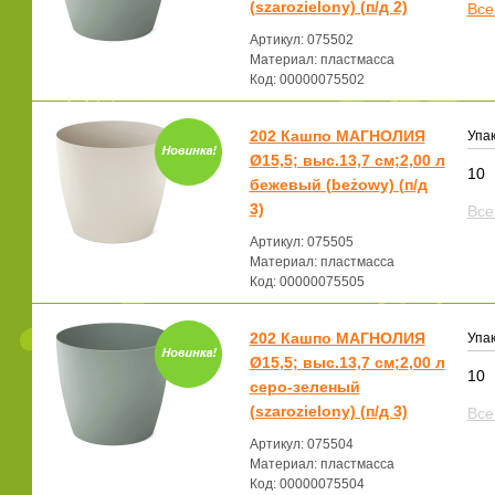
(szarozielony) (п/д 2)
Все
Артикул: 075502
Материал: пластмасса
Код: 00000075502
202 Кашпо МАГНОЛИЯ
Упак
Ø15,5; выс.13,7 см;2,00 л
10
бежевый (beżowy) (п/д
3)
Все
Артикул: 075505
Материал: пластмасса
Код: 00000075505
202 Кашпо МАГНОЛИЯ
Упак
Ø15,5; выс.13,7 см;2,00 л
10
серо-зеленый
(szarozielony) (п/д 3)
Все
Артикул: 075504
Материал: пластмасса
Код: 00000075504