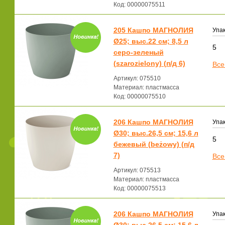
Код: 00000075511
205 Кашпо МАГНОЛИЯ
Упак
Ø25; выс.22 см; 8,5 л
5
серо-зеленый
(szarozielony) (п/д 6)
Все
Артикул: 075510
Материал: пластмасса
Код: 00000075510
206 Кашпо МАГНОЛИЯ
Упак
Ø30; выс.26,5 см; 15,6 л
5
бежевый (beżowy) (п/д
7)
Все
Артикул: 075513
Материал: пластмасса
Код: 00000075513
206 Кашпо МАГНОЛИЯ
Упак