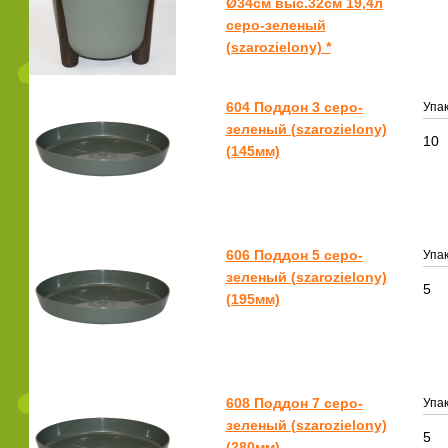
Ø34см выс.32см 19,4л
серо-зеленый
(szarozielony) *
604 Поддон 3 серо-
Упак
зеленый (szarozielony)
10
(145мм)
606 Поддон 5 серо-
Упак
зеленый (szarozielony)
5
(195мм)
608 Поддон 7 серо-
Упак
зеленый (szarozielony)
5
(280мм)