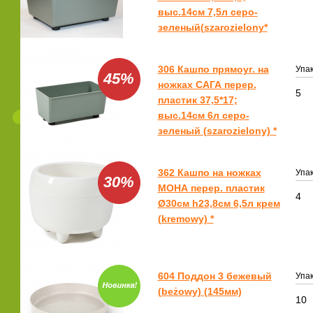
выс.14см 7,5л серо-
зеленый(szarozielony*
306 Кашпо прямоуг. на
Упак
45%
ножках САГА перер.
5
пластик 37,5*17;
выс.14см 6л серо-
зеленый (szarozielony) *
362 Кашпо на ножках
Упак
30%
МОНА перер. пластик
4
Ø30см h23,8см 6,5л крем
(kremowy) *
604 Поддон 3 бежевый
Упак
(beżowy) (145мм)
10