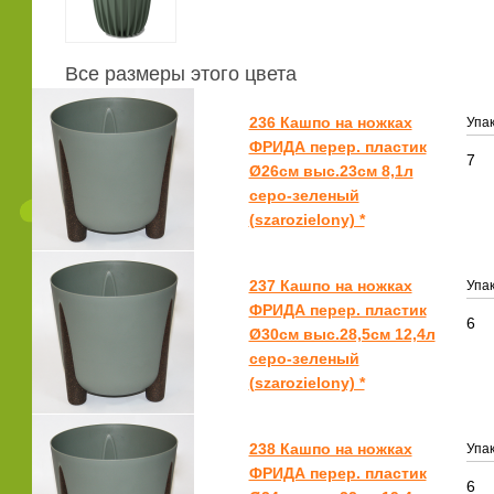
Все размеры этого цвета
236 Кашпо на ножках
Упак
ФРИДА перер. пластик
7
Ø26см выс.23см 8,1л
серо-зеленый
(szarozielony) *
237 Кашпо на ножках
Упак
ФРИДА перер. пластик
6
Ø30см выс.28,5см 12,4л
серо-зеленый
(szarozielony) *
238 Кашпо на ножках
Упак
ФРИДА перер. пластик
6