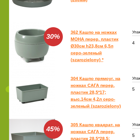
362 Кашпо на ножках
Упак
30%
МОНА перер. пластик
4
Ø30см h23,8см 6,5л
серо-зеленый
(szarozielony) *
304 Кашпо прямоуг. на
Упак
ножках САГА перер.
5
пластик 28,5*17;
выс.14см 4,2л серо-
зеленый (szarozielony)
305 Кашпо квадрат. на
Упак
45%
ножках САГА перер.
5
пластик 28,5*28,5;