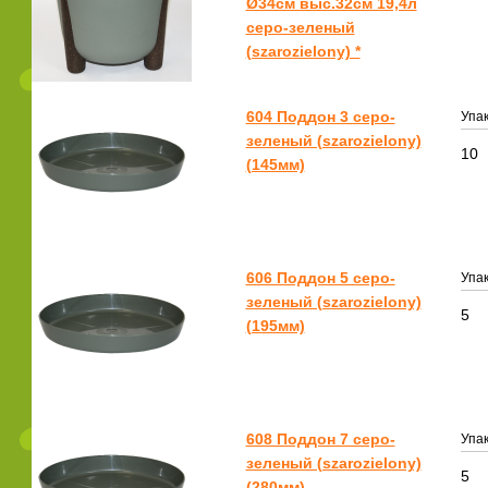
Ø34см выс.32см 19,4л
серо-зеленый
(szarozielony) *
604 Поддон 3 серо-
Упак
зеленый (szarozielony)
10
(145мм)
606 Поддон 5 серо-
Упак
зеленый (szarozielony)
5
(195мм)
608 Поддон 7 серо-
Упак
зеленый (szarozielony)
5
(280мм)