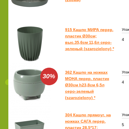
915 Кашпо МИРА перер.
Упак
пластик Ø30см;
4
выс.35,6см 11,6л серо-
зеленый (szarozielony) *
362 Кашпо на ножках
Упак
30%
МОНА перер. пластик
4
Ø30см h23,8см 6,5л
серо-зеленый
(szarozielony) *
304 Кашпо прямоуг. на
Упак
ножках САГА перер.
5
пластик 28,5*17;