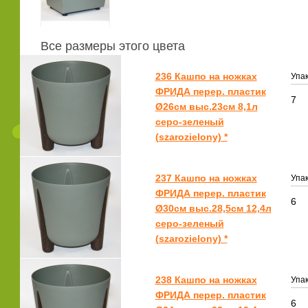
Все размеры этого цвета
236 Кашпо на ножках
Упак
ФРИДА перер. пластик
7
Ø26см выс.23см 8,1л
серо-зеленый
(szarozielony) *
237 Кашпо на ножках
Упак
ФРИДА перер. пластик
6
Ø30см выс.28,5см 12,4л
серо-зеленый
(szarozielony) *
238 Кашпо на ножках
Упак
ФРИДА перер. пластик
6