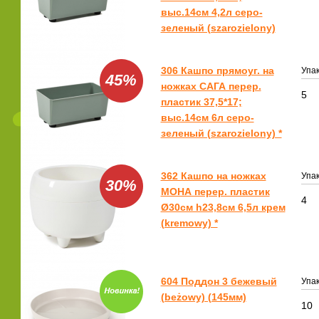
выс.14см 4,2л серо-
зеленый (szarozielony)
306 Кашпо прямоуг. на
Упак
45%
ножках САГА перер.
5
пластик 37,5*17;
выс.14см 6л серо-
зеленый (szarozielony) *
362 Кашпо на ножках
Упак
30%
МОНА перер. пластик
4
Ø30см h23,8см 6,5л крем
(kremowy) *
604 Поддон 3 бежевый
Упак
(beżowy) (145мм)
10