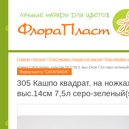
Главная
/
Каталог
/
Пластиковые горшки для цветов
/
Пластиковые ц
ножках САГА перер. пластик 28,5*28,5; выс.14см 7,5л серо-зеленый(
Вернуться в "САГА/SAGA"
305 Кашпо квадрат. на ножках
выс.14см 7,5л серо-зеленый(s