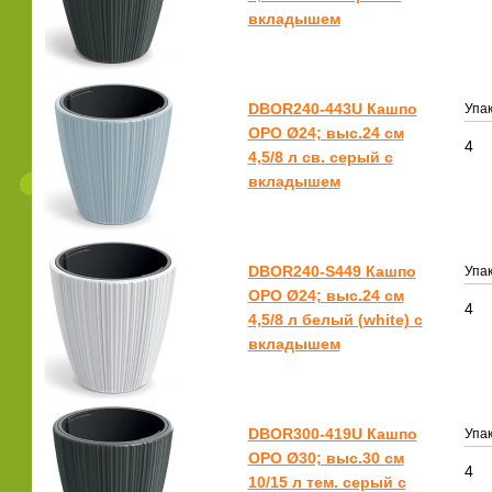
вкладышем
DBOR240-443U Кашпо
Упак
ОРО Ø24; выс.24 см
4
4,5/8 л св. серый с
вкладышем
DBOR240-S449 Кашпо
Упак
ОРО Ø24; выс.24 см
4
4,5/8 л белый (white) с
вкладышем
DBOR300-419U Кашпо
Упак
ОРО Ø30; выс.30 см
4
10/15 л тем. серый с