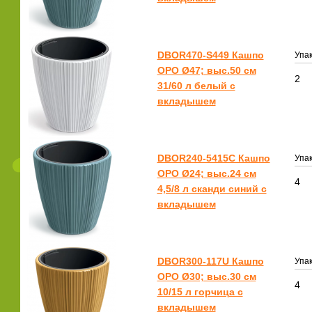
DBOR470-S449 Кашпо
Упак
ОРО Ø47; выс.50 см
2
31/60 л белый с
вкладышем
DBOR240-5415C Кашпо
Упак
ОРО Ø24; выс.24 см
4
4,5/8 л сканди синий с
вкладышем
DBOR300-117U Кашпо
Упак
ОРО Ø30; выс.30 см
4
10/15 л горчица с
вкладышем