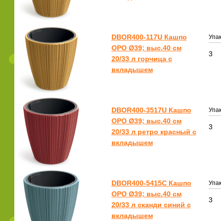
DBOR400-117U Кашпо
Упак
ОРО Ø39; выс.40 см
3
20/33 л горчица с
вкладышем
DBOR400-3517U Кашпо
Упак
ОРО Ø39; выс.40 см
3
20/33 л ретро красный с
вкладышем
DBOR400-5415C Кашпо
Упак
ОРО Ø39; выс.40 см
3
20/33 л сканди синий с
вкладышем