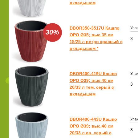
вкладышем
DBOR350-3517U Кашпо
Упак
30%
ОРО Ø35; выс.35 см
3
15/25 л ретро красный с
вкладышем *
DBOR400-419U Кашпо
Упак
ОРО Ø39; выс.40 см
3
20/33 л тем. серый с
вкладышем
DBOR400-443U Кашпо
Упак
ОРО Ø39; выс.40 см
3
20/33 л св. серый с