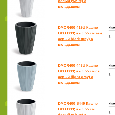
белый (white) с
вкладышем
DMOR400-419U Кашпо
Упак
ОРО Ø39; выс.55 см тем.
1
серый (dark gray) с
вкладышем
DMOR400-443U Кашпо
Упак
ОРО Ø39; выс.55 см св.
1
серый (light gray) с
вкладышем
DMOR400-S449 Кашпо
Упак
ОРО Ø39; выс.55 см
1
белый (white) с