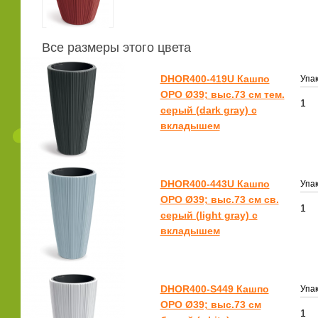
Все размеры этого цвета
DHOR400-419U Кашпо
Упак
ОРО Ø39; выс.73 см тем.
1
серый (dark gray) с
вкладышем
DHOR400-443U Кашпо
Упак
ОРО Ø39; выс.73 см св.
1
серый (light gray) с
вкладышем
DHOR400-S449 Кашпо
Упак
ОРО Ø39; выс.73 см
1