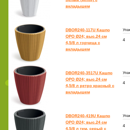
вкладышем
DBOR240-117U Кашпо
Упак
ОРО Ø24; выс.24 см
4
4,5/8 л горчица с
вкладышем
DBOR240-3517U Кашпо
Упак
ОРО Ø24; выс.24 см
4
4,5/8 л ретро красный с
вкладышем
DBOR240-419U Кашпо
Упак
ОРО Ø24; выс.24 см
4
4,5/8 л тем. серый с