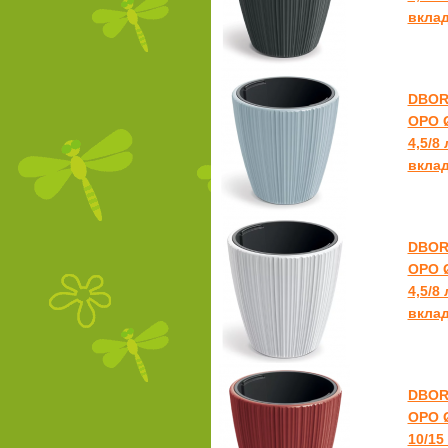
вкла
DBOR
ОРО Ø
4,5/8
вкла
DBOR
ОРО Ø
4,5/8
вкла
DBOR
ОРО Ø
10/15