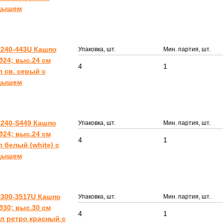
дышем
240-443U Кашпо
Упаковка, шт.
Мин. партия, шт.
24; выс.24 см
4
1
 л св. серый с
дышем
240-S449 Кашпо
Упаковка, шт.
Мин. партия, шт.
24; выс.24 см
4
1
 л белый (white) с
дышем
300-3517U Кашпо
Упаковка, шт.
Мин. партия, шт.
30; выс.30 см
4
1
 л ретро красный с