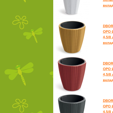
вкла
DBOR
ОРО Ø
4,5/8
вкла
DBOR
ОРО Ø
4,5/8
вкла
DBOR
ОРО Ø
4,5/8