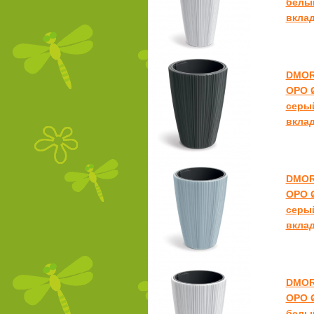
белый
вкла
DMOR
ОРО Ø
серый
вкла
DMOR
ОРО Ø
серый
вкла
DMOR
ОРО Ø
белый