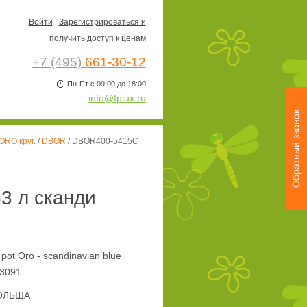
Войти
Зарегистрироваться и
получить доступ к ценам
+7 (495)
661-30-12
Пн-Пт с 09:00 до 18:00
info@fplux.ru
ORO круг.
/
DBOR
/
DBOR400-5415C
3 л сканди
ot Oro - scandinavian blue
3091
ОЛЬША