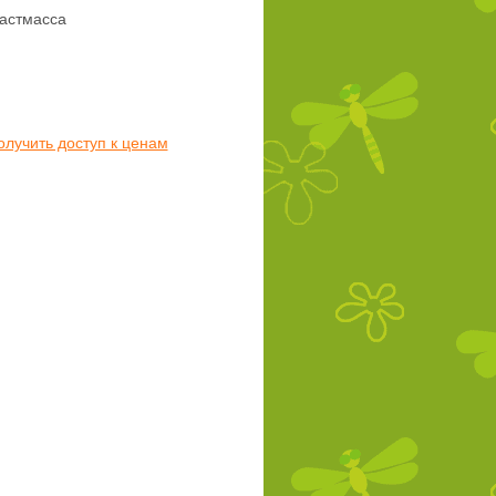
астмасса
олучить доступ к ценам