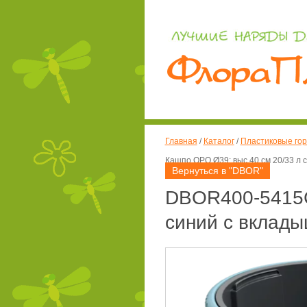
Главная
/
Каталог
/
Пластиковые гор
Кашпо ОРО Ø39; выс.40 см 20/33 л 
Вернуться в "DBOR"
DBOR400-5415C
синий с вклад