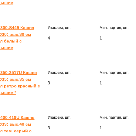
дышем
300-S449 Кашпо
Упаковка, шт.
Мин. партия, шт.
30; выс.30 см
4
1
 л белый с
дышем
350-3517U Кашпо
Упаковка, шт.
Мин. партия, шт.
35; выс.35 см
3
1
 л ретро красный с
дышем *
400-419U Кашпо
Упаковка, шт.
Мин. партия, шт.
39; выс.40 см
3
1
 л тем. серый с