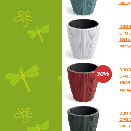
вкла
DBOR
ОРО Ø
10/15
вкла
DBOR
30%
ОРО Ø
15/25
вкла
DBOR
ОРО Ø
20/33