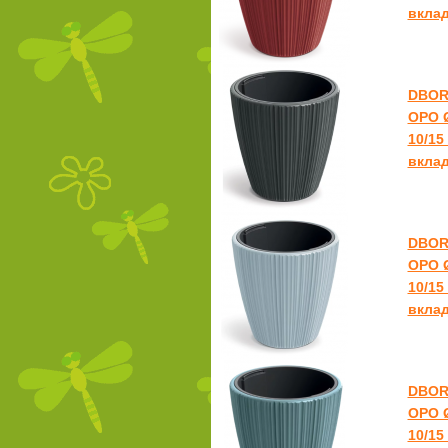
вкла
DBOR
ОРО Ø
10/15
вкла
DBOR
ОРО Ø
10/15
вкла
DBOR
ОРО Ø
10/15