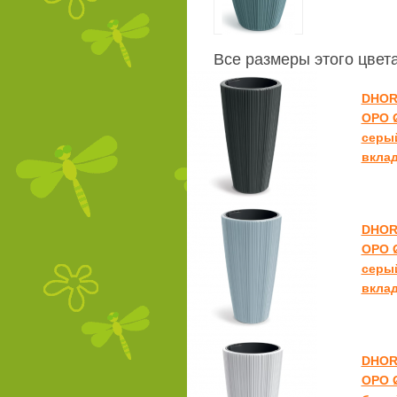
Все размеры этого цвет
DHOR
ОРО Ø
серый
вкла
DHOR
ОРО Ø
серый
вкла
DHOR
ОРО Ø