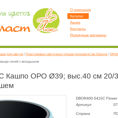
О компании
Каталог
Акции
Контакты
Розничные магазины
шки для цветов
/
Пластиковые цветочные горшки производство Европа
/
ОРО/
сканди синий с вкладышем
 Кашпо ОРО Ø39; выс.40 см 20/3
ышем
DBOR400-5415C Flower p
Артикул
07
Страна
П