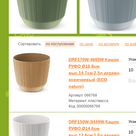
Сортировать:
по поступлению
по цене
по артикулу
по ал
DRF170W-4665W Кашпо
Упак
РУФО Ø16,8см
10
выс.14,7см 2,5л дерево
коричневый (ECO
Все
naturo)
Артикул: 066768
Материал: пластмасса
Код: 00000066768
DRF150W-S449W Кашпо
Упак
РУФО Ø14,6см
10
выс.12,6см 1,6л дерево