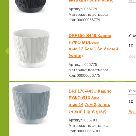
антрацит (anthracite)
Все
Артикул: 066779
Материал: пластмасса
Код: 00000066779
DRF150-S449 Кашпо
Упак
РУФО Ø14,6см
10
выс.12,6см 1,6л белый
(white)
Все
Артикул: 066775
Материал: пластмасса
Код: 00000066775
DRF170-443U Кашпо
Упак
РУФО Ø16,8см
10
выс.14,7см 2,5л св.
серый (light gray)
Все
Артикул: 066783
Материал: пластмасса
Код: 00000066783