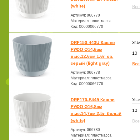
(white)
Все
Артикул: 066770
Материал: пластмасса
Код: 00000066770
DRF150-443U Кашпо
Упак
РУФО Ø14,6см
10
выс.12,6см 1,6л св.
серый (light gray)
Все
Артикул: 066778
Материал: пластмасса
Код: 00000066778
DRF170-S449 Кашпо
Упак
РУФО Ø16,8см
10
выс.14,7см 2,5л белый
(white)
Все
Артикул: 066780
Материал: пластмасса