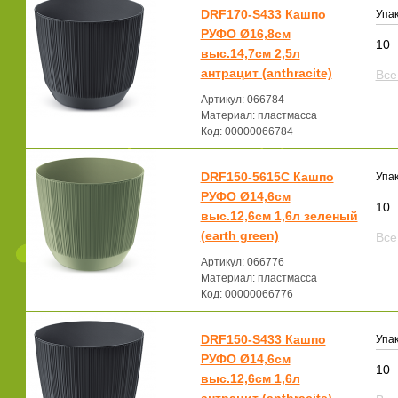
DRF170-S433 Кашпо
Упак
РУФО Ø16,8см
10
выс.14,7см 2,5л
антрацит (anthracite)
Все
Артикул: 066784
Материал: пластмасса
Код: 00000066784
DRF150-5615C Кашпо
Упак
РУФО Ø14,6см
10
выс.12,6см 1,6л зеленый
(earth green)
Все
Артикул: 066776
Материал: пластмасса
Код: 00000066776
DRF150-S433 Кашпо
Упак
РУФО Ø14,6см
10
выс.12,6см 1,6л