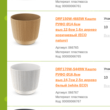
Материал: пластмасса
Код: 00000066761
DRF150W-4665W Кашпо
Упак
РУФО Ø14,6см
10
выс.12,6см 1,6л дерево
коричневый (ECO
Все
naturo)
Артикул: 066765
Материал: пластмасса
Код: 00000066765
DRF170W-S449W Кашпо
Упак
РУФО Ø16,8см
10
выс.14,7см 2,5л дерево
белый (white ECO)
Все
Артикул: 066767
Материал: пластмасса
Код: 00000066767