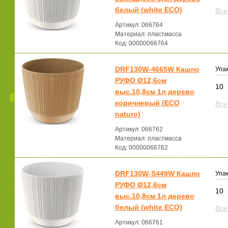
белый (white ECO)
Все
Артикул: 066764
Материал: пластмасса
Код: 00000066764
DRF130W-4665W Кашпо
Упак
РУФО Ø12,6см
10
выс.10,8см 1л дерево
коричневый (ECO
Все
naturo)
Артикул: 066762
Материал: пластмасса
Код: 00000066762
DRF130W-S449W Кашпо
Упак
РУФО Ø12,6см
10
выс.10,8см 1л дерево
белый (white ECO)
Все
Артикул: 066761