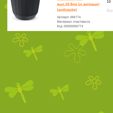
10
выс.10,8см 1л антрацит
(anthracite)
Все
Артикул: 066774
Материал: пластмасса
Код: 00000066774