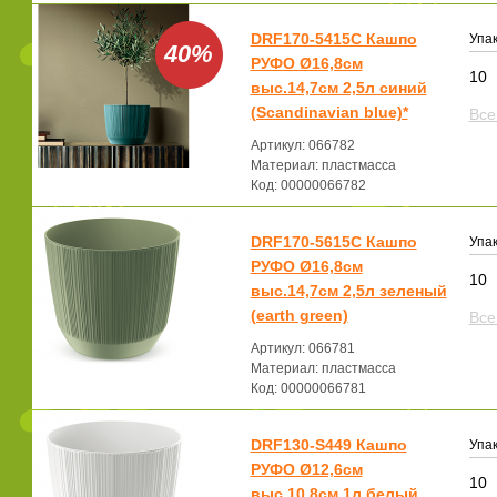
DRF170-5415C Кашпо
Упак
40%
РУФО Ø16,8см
10
выс.14,7см 2,5л синий
(Scandinavian blue)*
Все
Артикул: 066782
Материал: пластмасса
Код: 00000066782
DRF170-5615C Кашпо
Упак
РУФО Ø16,8см
10
выс.14,7см 2,5л зеленый
(earth green)
Все
Артикул: 066781
Материал: пластмасса
Код: 00000066781
DRF130-S449 Кашпо
Упак
РУФО Ø12,6см
10
выс.10,8см 1л белый