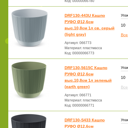
Код: 00000066780
DRF130-443U Кашпо
Упак
РУФО Ø12,6см
10
выс.10,8см 1л св. серый
(light gray)
Все
Артикул: 066773
Материал: пластмасса
Код: 00000066773
DRF130-5615C Кашпо
Упак
РУФО Ø12,6см
10
выс.10,8см 1л зеленый
(earth green)
Все
Артикул: 066771
Материал: пластмасса
Код: 00000066771
DRF130-S433 Кашпо
Упак
РУФО Ø12,6см