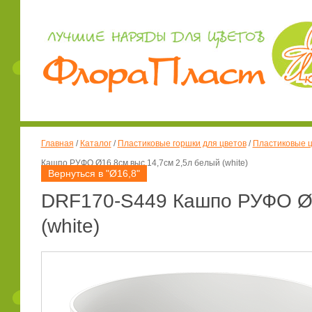
Главная
/
Каталог
/
Пластиковые горшки для цветов
/
Пластиковые ц
Кашпо РУФО Ø16,8см выс.14,7см 2,5л белый (white)
Вернуться в "Ø16,8"
DRF170-S449 Кашпо РУФО Ø1
(white)