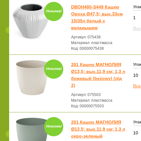
DBOH480-S449 Кашпо
Упак
Ороха Ø47,5; выс.33см
1
15/35л белый с
вкладышем
Все
Артикул: 075438
Материал: пластмасса
Код: 00000075438
201 Кашпо МАГНОЛИЯ
Упак
Ø13,5; выс.11,9 см; 1,3 л
10
бежевый (beżowy) (п/д
2)
Все
Артикул: 075503
Материал: пластмасса
Код: 00000075503
201 Кашпо МАГНОЛИЯ
Упак
Ø13,5; выс.11,9 см; 1,3 л
10
серо-зеленый