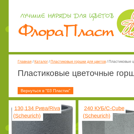
Главная
/
Каталог
/
Пластиковые горшки для цветов
/
Пластиковые ц
Пластиковые цветочные горш
Вернуться в "03 Пластик"
130,134 Рива/Riva
240 КУБ/C-Cube
(Scheurich)
(Scheurich)