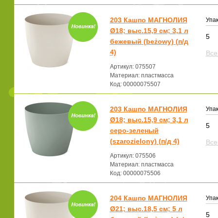
203 Кашпо МАГНОЛИЯ
Упак
Ø18; выс.15,9 см; 3,1 л
5
бежевый (beżowy) (п/д
4)
Все
Артикул: 075507
Материал: пластмасса
Код: 00000075507
203 Кашпо МАГНОЛИЯ
Упак
Ø18; выс.15,9 см; 3,1 л
5
серо-зеленый
(szarozielony) (п/д 4)
Все
Артикул: 075506
Материал: пластмасса
Код: 00000075506
204 Кашпо МАГНОЛИЯ
Упак
Ø21; выс.18,5 см; 5 л
5