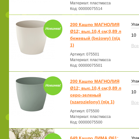
Материал: пластмасса
Код: 00000075514
200 Кашпо МАГНОЛИЯ
Упак
Ø12; выс.10,4 см;0,89 л
10
бежевый (beżowy) (п/д
1)
Все
Артикул: 075501
Материал: пластмасса
Код: 00000075501
200 Кашпо МАГНОЛИЯ
Упак
Ø12; выс.10,4 см;0,89 л
10
серо-зеленый
(szarozielony) (п/д 1)
Все
Артикул: 075500
Материал: пластмасса
Код: 00000075500
649 Кашпо ЛИМА Ø61;
Упак