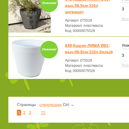
выс.56.5см 110л
3
антрацит
Все
Артикул: 075528
Материал: пластмасса
Код: 00000075528
649 Кашпо ЛИМА Ø61;
Упак
выс.56.5см 110л белый
3
Артикул: 075526
Все
Материал: пластмасса
Код: 00000075526
Страницы
следующая
Ctrl →
1
2
3
...
72