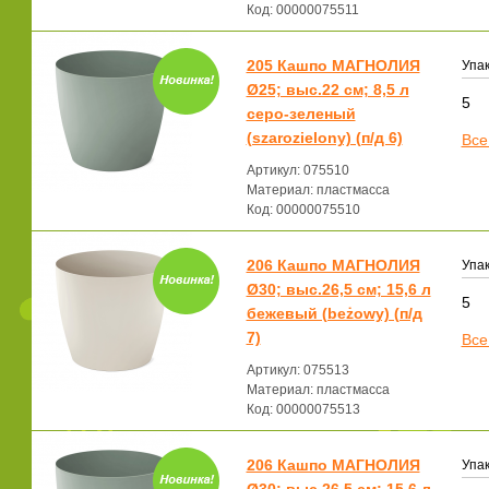
Код: 00000075511
205 Кашпо МАГНОЛИЯ
Упак
Ø25; выс.22 см; 8,5 л
5
серо-зеленый
(szarozielony) (п/д 6)
Все
Артикул: 075510
Материал: пластмасса
Код: 00000075510
206 Кашпо МАГНОЛИЯ
Упак
Ø30; выс.26,5 см; 15,6 л
5
бежевый (beżowy) (п/д
7)
Все
Артикул: 075513
Материал: пластмасса
Код: 00000075513
206 Кашпо МАГНОЛИЯ
Упак