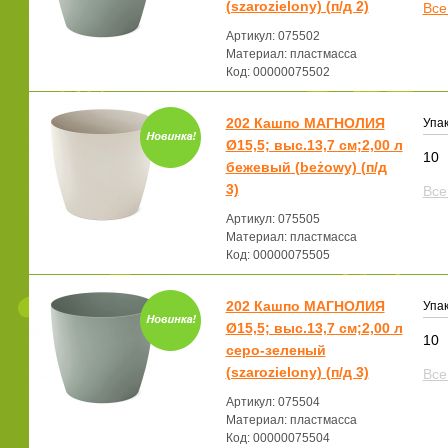
(szarozielony) (п/д 2)
Все
Артикул: 075502
Материал: пластмасса
Код: 00000075502
202 Кашпо МАГНОЛИЯ
Упак
Ø15,5; выс.13,7 см;2,00 л
10
бежевый (beżowy) (п/д
3)
Все
Артикул: 075505
Материал: пластмасса
Код: 00000075505
202 Кашпо МАГНОЛИЯ
Упак
Ø15,5; выс.13,7 см;2,00 л
10
серо-зеленый
(szarozielony) (п/д 3)
Все
Артикул: 075504
Материал: пластмасса
Код: 00000075504