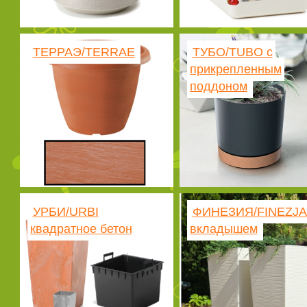
ТЕРРАЭ/TERRAE
ТУБО/TUBO с
прикрепленным
поддоном
УРБИ/URBI
ФИНЕЗИЯ/FINEZJA
квадратное бетон
вкладышем