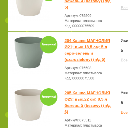
бежевый (beżowy) (п/д
5)
Все
Артикул: 075509
Материал: пластмасса
Код: 00000075509
204 Кашпо МАГНОЛИЯ
Упак
Ø21; выс.18,5 см; 5 л
5
серо-зеленый
(szarozielony) (п/д 5)
Все
Артикул: 075508
Материал: пластмасса
Код: 00000075508
205 Кашпо МАГНОЛИЯ
Упак
Ø25; выс.22 см; 8,5 л
5
бежевый (beżowy) (п/д
6)
Все
Артикул: 075511
Материал: пластмасса