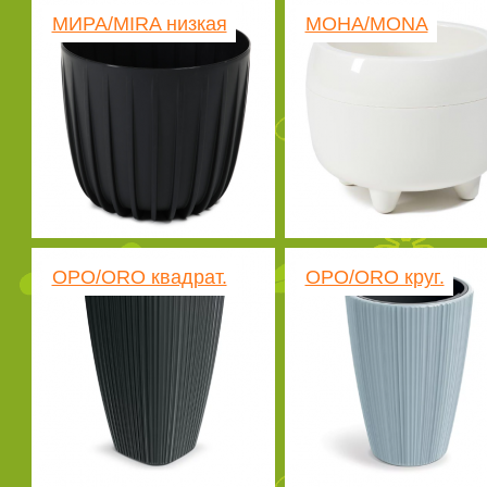
МИРА/MIRA низкая
МОНА/MONA
ОРО/ORO квадрат.
ОРО/ORO круг.