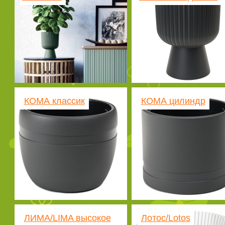
КОМА классик
КОМА цилиндр
ЛИМА/LIMA высокое
Лотос/Lotos