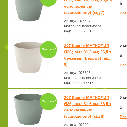
Ø30; выс.26,5 см; 15,6 л
5
серо-зеленый
(szarozielony) (п/д 7)
Все
Артикул: 075512
Материал: пластмасса
Код: 00000075512
207 Кашпо МАГНОЛИЯ
Упак
Ø36; выс.31,6 см; 26,5л
5
бежевый (beżowy) (п/д
8)
Все
Артикул: 075515
Материал: пластмасса
Код: 00000075515
207 Кашпо МАГНОЛИЯ
Упак
Ø36; выс.31,6 см; 26,5л
5
серо-зеленый
(szarozielony) (п/д 8)
Все
Артикул: 075514