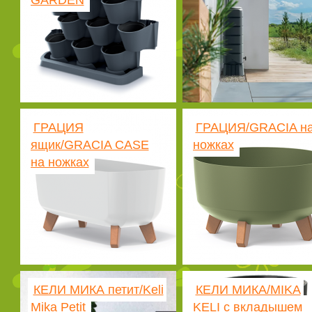
GARDEN
ГРАЦИЯ
ГРАЦИЯ/GRACIA н
ящик/GRACIA CASE
ножках
на ножках
КЕЛИ МИКА петит/Keli
КЕЛИ МИКА/MIKA
Mika Petit
KELI с вкладышем