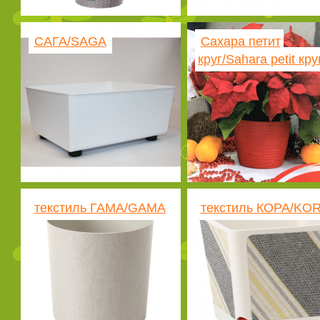
САГА/SAGA
Сахара петит
круг/Sahara petit кру
текстиль ГАМА/GAMA
текстиль КОРА/KO