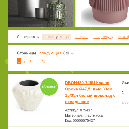
Сортировать:
по поступлению
по цене
по артикулу
по ал
Страницы
следующая
Ctrl →
1
2
3
...
72
DBOH480-749U Кашпо
Упак
Ороха Ø47,5; выс.33см
1
15/35л белый шоколад с
вкладышем
Все
Артикул: 075437
Материал: пластмасса
Код: 00000075437