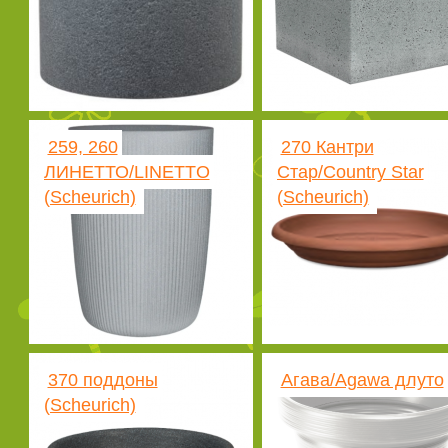
259, 260
270 Кантри
ЛИНЕТТО/LINETTO
Стар/Country Star
(Scheurich)
(Scheurich)
370 поддоны
Агава/Agawa длуто
(Scheurich)