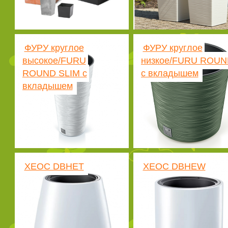
ФУРУ круглое
ФУРУ круглое
высокое/FURU
низкое/FURU ROUN
ROUND SLIM с
с вкладышем
вкладышем
ХЕОС DBHET
ХЕОС DBHEW