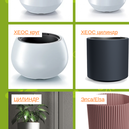
ХЕОС круг
ХЕОС цилиндр
ЦИЛИНДР
Элса/Elsa