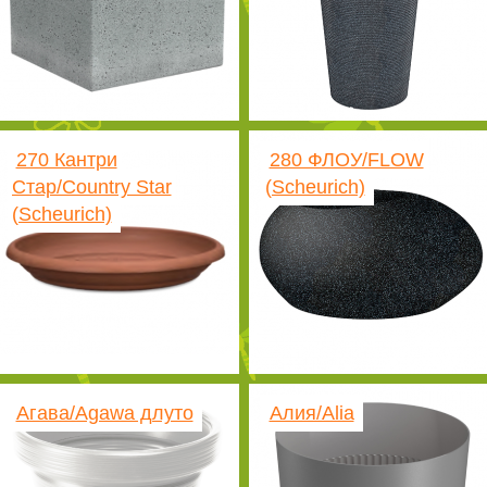
270 Кантри
280 ФЛОУ/FLOW
Стар/Country Star
(Scheurich)
(Scheurich)
Агава/Agawa длуто
Алия/Alia