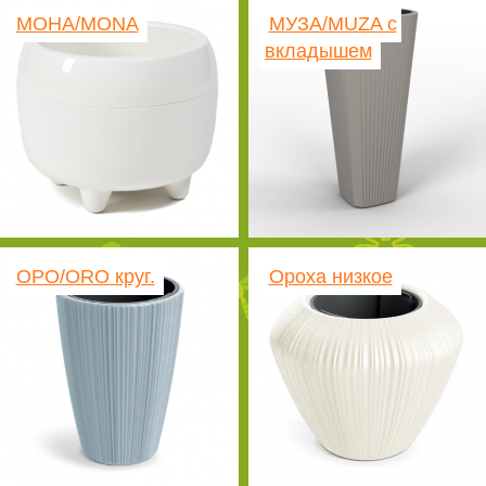
МОНА/MONA
МУЗА/MUZA с
вкладышем
ОРО/ORO круг.
Ороха низкое