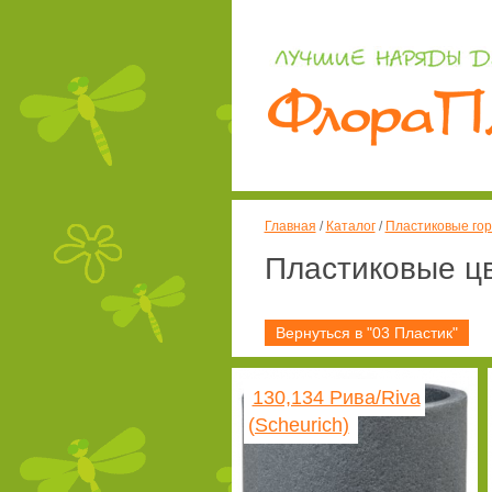
Главная
/
Каталог
/
Пластиковые гор
Пластиковые ц
Вернуться в "03 Пластик"
130,134 Рива/Riva
(Scheurich)