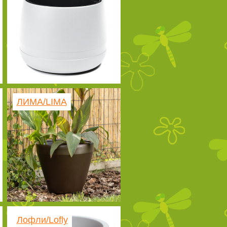
ЛИМА/LIMA
Лофли/Lofly