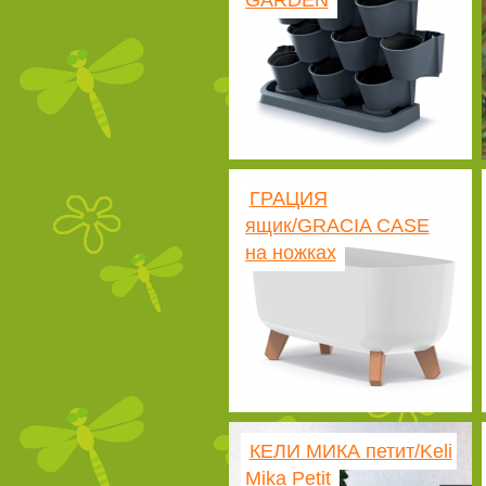
GARDEN
ГРАЦИЯ
ящик/GRACIA CASE
на ножках
КЕЛИ МИКА петит/Keli
Mika Petit