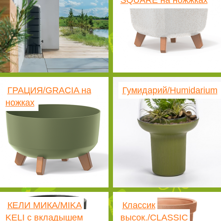
SQUARE на ножжках
ГРАЦИЯ/GRACIA на
Гумидарий/Humidarium
ножках
КЕЛИ МИКА/MIKA
Классик
KELI с вкладышем
высок./CLASSIC