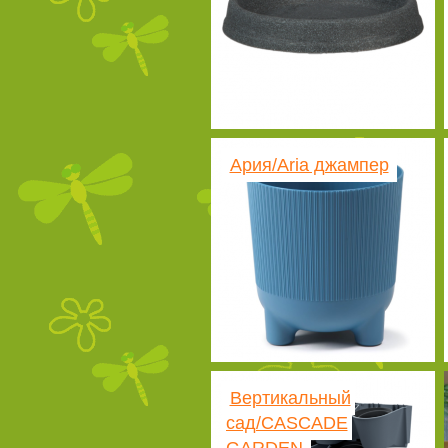
Ария/Aria джампер
Вертикальный
сад/CASCADE