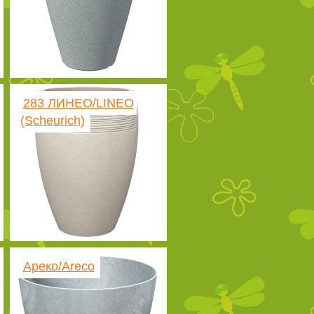
283 ЛИНЕО/LINEO
(Scheurich)
Ареко/Areco