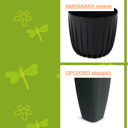
МИРА/MIRA низкая
ОРО/ORO квадрат.