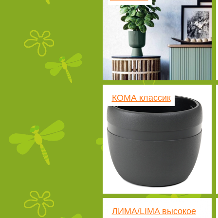
КОМА классик
ЛИМА/LIMA высокое