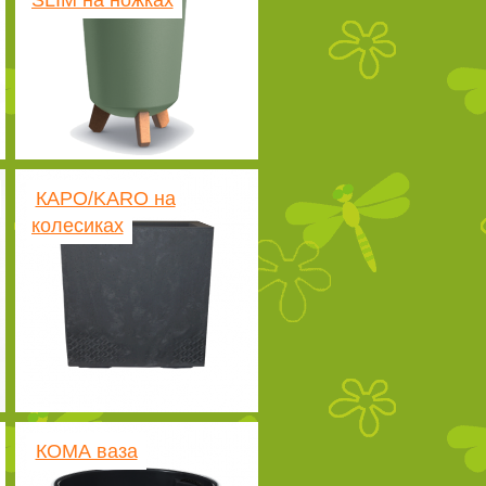
SLIM на ножках
КАРО/KARO на
колесиках
КОМА ваза