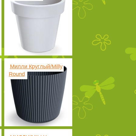
Милли Круглый/Milly
Round