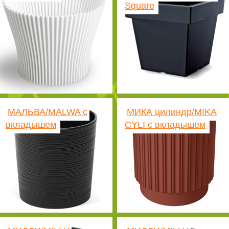
Square
МАЛЬВА/MALWA с
МИКА цилиндр/MIKA
вкладышем
CYLI с вкладышем