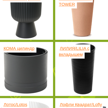
TOWER
КОМА цилиндр
ЛИЛИЯ/LILIA с
вкладышем
Лотос/Lotos
Лофли Квадрат/Lofly