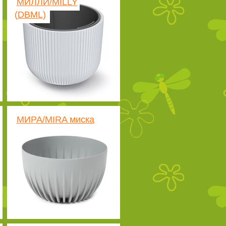
МИЛЛИ/MILLY
(DBML)
МИРА/MIRA миска