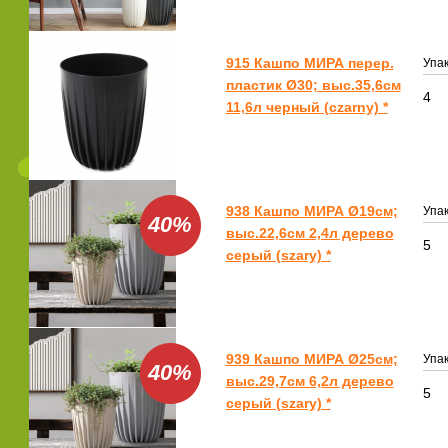
915 Кашпо МИРА перер.
Упак
пластик Ø30; выс.35,6см
4
11,6л черный (czarny) *
938 Кашпо МИРА Ø19см;
Упак
40%
выс.22,6см 2,4л дерево
5
серый (szary) *
939 Кашпо МИРА Ø25см;
Упак
40%
выс.29,7см 6,2л дерево
5
серый (szary) *