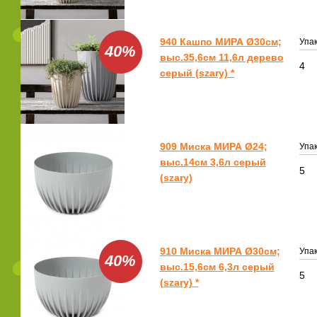
940 Кашпо МИРА Ø30см;
Упак
40%
выс.35,6см 11,6л дерево
4
серый (szary) *
909 Миска МИРА Ø24;
Упак
выс.14см 3,6л серый
5
(szary)
910 Миска МИРА Ø30см;
Упак
40%
выс.15,6см 6,3л серый
5
(szary) *