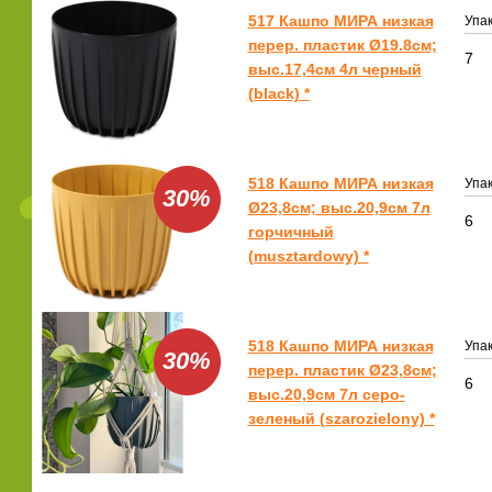
517 Кашпо МИРА низкая
Упак
перер. пластик Ø19.8см;
7
выс.17,4см 4л черный
(black) *
518 Кашпо МИРА низкая
Упак
30%
Ø23,8см; выс.20,9см 7л
6
горчичный
(musztardowy) *
518 Кашпо МИРА низкая
Упак
30%
перер. пластик Ø23,8см;
6
выс.20,9см 7л серо-
зеленый (szarozielony) *