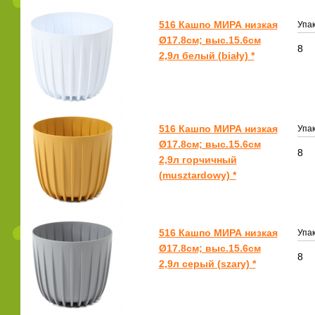
516 Кашпо МИРА низкая
Упак
Ø17.8см; выс.15.6см
8
2,9л белый (biały) *
516 Кашпо МИРА низкая
Упак
Ø17.8см; выс.15.6см
8
2,9л горчичный
(musztardowy) *
516 Кашпо МИРА низкая
Упак
Ø17.8см; выс.15.6см
8
2,9л серый (szary) *