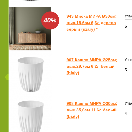
943 Миска МИРА Ø30см;
Упак
40%
выс.15,6см 6,3л дерево
5
серый (szary) *
907 Кашпо МИРА Ø25см;
Упак
выс.29,7см 6,2л белый
5
(biały)
908 Кашпо МИРА Ø30см;
Упак
выс.35,6см 11,6л белый
4
(biały)