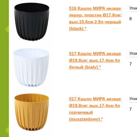
516 Кашпо МИРА низкая
Упак
перер. пластик Ø17.8см;
8
выс.15.6см 2,9л черный
(black) *
517 Кашпо МИРА низкая
Упак
Ø19.8см; выс.17,4см 4л
7
белый (biały) *
517 Кашпо МИРА низкая
Упак
Ø19.8см; выс.17,4см 4л
7
горчичный
(musztardowy) *