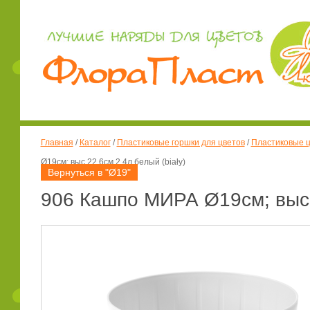
Главная
/
Каталог
/
Пластиковые горшки для цветов
/
Пластиковые ц
Ø19см; выс.22,6см 2,4л белый (biały)
Вернуться в "Ø19"
906 Кашпо МИРА Ø19см; выс.2