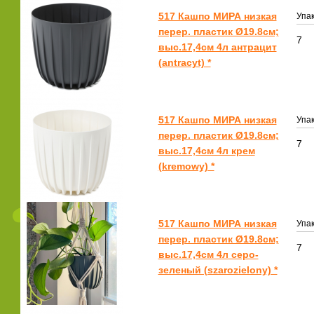
517 Кашпо МИРА низкая
Упак
перер. пластик Ø19.8см;
7
выс.17,4см 4л антрацит
(antracyt) *
517 Кашпо МИРА низкая
Упак
перер. пластик Ø19.8см;
7
выс.17,4см 4л крем
(kremowy) *
517 Кашпо МИРА низкая
Упак
перер. пластик Ø19.8см;
7
выс.17,4см 4л серо-
зеленый (szarozielony) *