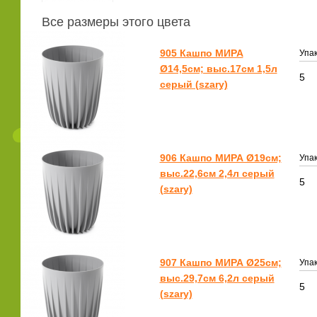
Все размеры этого цвета
905 Кашпо МИРА
Упак
Ø14,5см; выс.17см 1,5л
5
серый (szary)
906 Кашпо МИРА Ø19см;
Упак
выс.22,6см 2,4л серый
5
(szary)
907 Кашпо МИРА Ø25см;
Упак
выс.29,7см 6,2л серый
5
(szary)