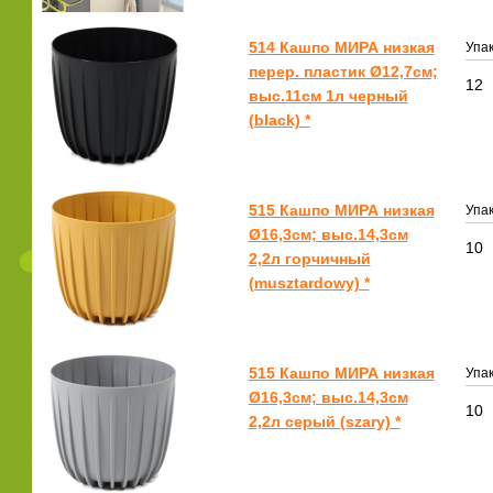
514 Кашпо МИРА низкая
Упак
перер. пластик Ø12,7см;
12
выс.11см 1л черный
(black) *
515 Кашпо МИРА низкая
Упак
Ø16,3см; выс.14,3см
10
2,2л горчичный
(musztardowy) *
515 Кашпо МИРА низкая
Упак
Ø16,3см; выс.14,3см
10
2,2л серый (szary) *