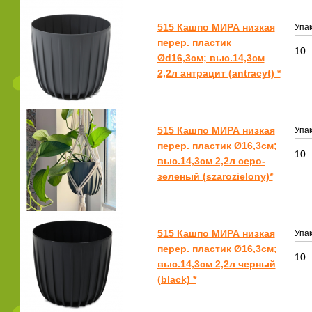
515 Кашпо МИРА низкая
Упак
перер. пластик
10
Ød16,3см; выс.14,3см
2,2л антрацит (antracyt) *
515 Кашпо МИРА низкая
Упак
перер. пластик Ø16,3см;
10
выс.14,3см 2,2л серо-
зеленый (szarozielony)*
515 Кашпо МИРА низкая
Упак
перер. пластик Ø16,3см;
10
выс.14,3см 2,2л черный
(black) *