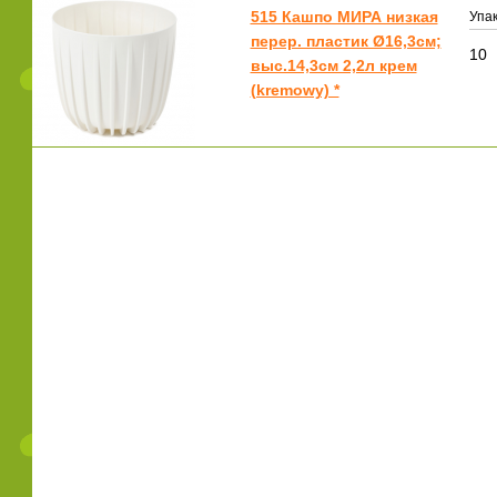
515 Кашпо МИРА низкая
Упак
перер. пластик Ø16,3см;
10
выс.14,3см 2,2л крем
(kremowy) *