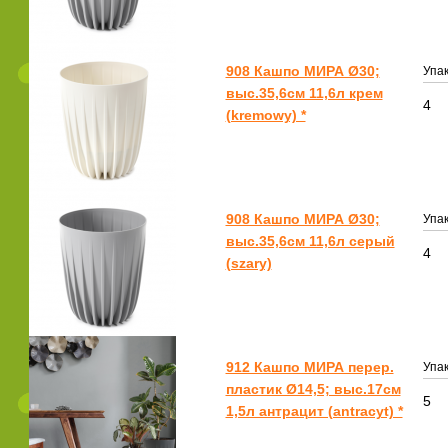
908 Кашпо МИРА Ø30;
Упак
выс.35,6см 11,6л крем
4
(kremowy) *
908 Кашпо МИРА Ø30;
Упак
выс.35,6см 11,6л серый
4
(szary)
912 Кашпо МИРА перер.
Упак
пластик Ø14,5; выс.17см
5
1,5л антрацит (antracyt) *