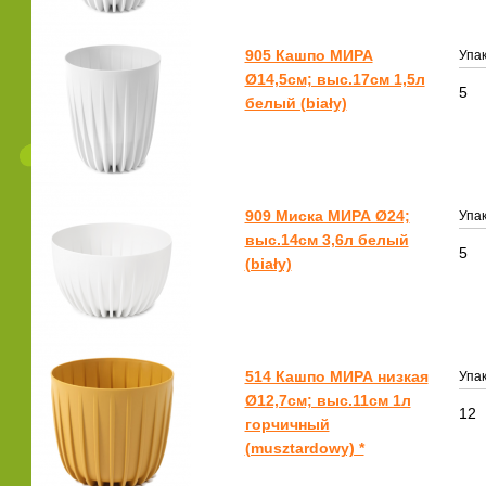
905 Кашпо МИРА
Упак
Ø14,5см; выс.17см 1,5л
5
белый (biały)
909 Миска МИРА Ø24;
Упак
выс.14см 3,6л белый
5
(biały)
514 Кашпо МИРА низкая
Упак
Ø12,7см; выс.11см 1л
12
горчичный
(musztardowy) *