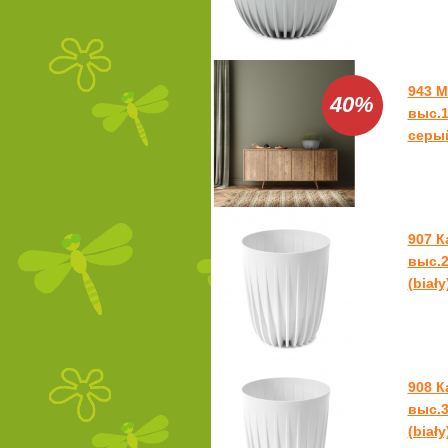
943 М
40%
выс.1
серый
907 
выс.2
(biały
908 
выс.3
(biały