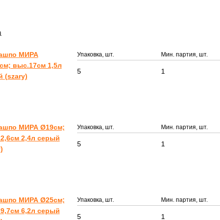
а
Кашпо МИРА
Упаковка, шт.
Мин. партия, шт.
см; выс.17см 1,5л
5
1
 (szary)
Кашпо МИРА Ø19см;
Упаковка, шт.
Мин. партия, шт.
2,6см 2,4л серый
5
1
)
Кашпо МИРА Ø25см;
Упаковка, шт.
Мин. партия, шт.
9,7см 6,2л серый
5
1