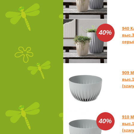
940 
40%
выс.3
серый
909 М
выс.1
(szary
910 М
40%
выс.1
(szary