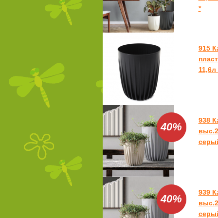
*
915 К
пласт
11,6л
938 
40%
выс.2
серый
939 
40%
выс.2
серый