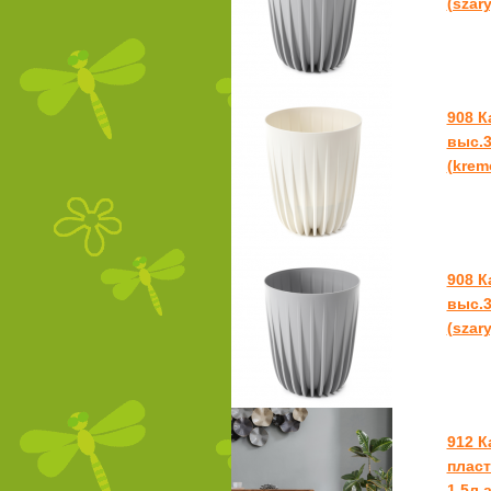
(szary
908 
выс.3
(krem
908 
выс.3
(szary
912 К
пласт
1,5л 