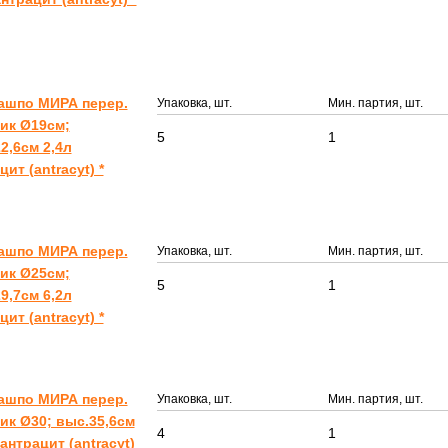
ашпо МИРА перер.
Упаковка, шт.
Мин. партия, шт.
ик Ø19см;
5
1
2,6см 2,4л
цит (antracyt) *
ашпо МИРА перер.
Упаковка, шт.
Мин. партия, шт.
ик Ø25см;
5
1
9,7см 6,2л
цит (antracyt) *
ашпо МИРА перер.
Упаковка, шт.
Мин. партия, шт.
ик Ø30; выс.35,6см
4
1
 антрацит (antracyt)