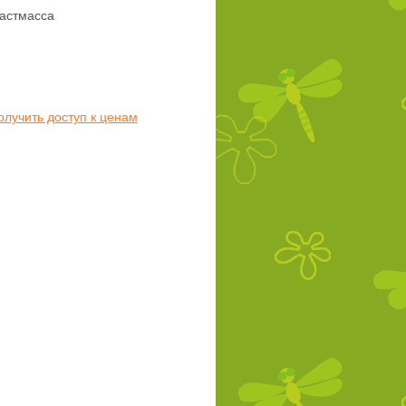
астмасса
олучить доступ к ценам