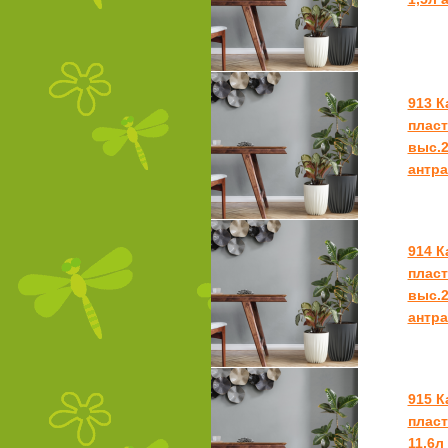
913 К
пласт
выс.2
антра
914 К
пласт
выс.2
антра
915 К
пласт
11,6л