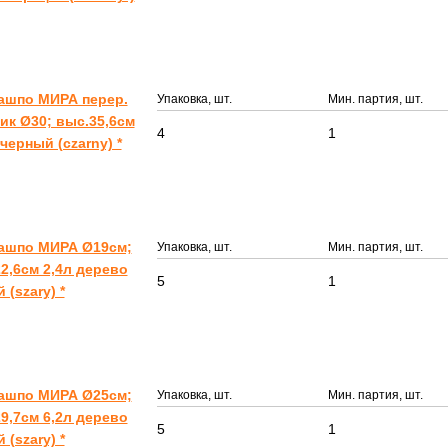
ашпо МИРА перер.
Упаковка, шт.
Мин. партия, шт.
ик Ø30; выс.35,6см
4
1
 черный (czarny) *
Кашпо МИРА Ø19см;
Упаковка, шт.
Мин. партия, шт.
2,6см 2,4л дерево
5
1
 (szary) *
Кашпо МИРА Ø25см;
Упаковка, шт.
Мин. партия, шт.
9,7см 6,2л дерево
5
1
 (szary) *