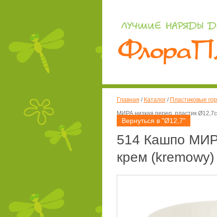
Главная
/
Каталог
/
Пластиковые гор
МИРА низкая перер. пластик Ø12,7см
Вернуться в "Ø12,7"
514 Кашпо МИРА
крем (kremowy) 