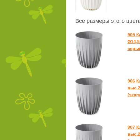
Все размеры этого цвет
905 
Ø14,5
серый
906 
выс.2
(szary
907 
выс.2