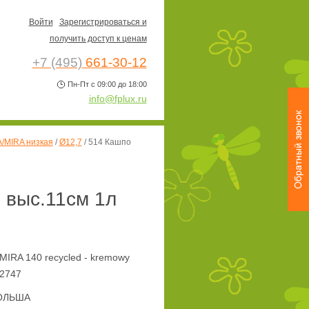
Войти
Зарегистрироваться и
получить доступ к ценам
+7 (495)
661-30-12
Пн-Пт с 09:00 до 18:00
info@fplux.ru
/MIRA низкая
/
Ø12,7
/
514 Кашпо
 выс.11см 1л
MIRA 140 recycled - kremowy
2747
ОЛЬША