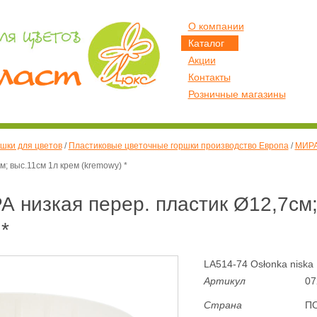
О компании
Каталог
Акции
Контакты
Розничные магазины
шки для цветов
/
Пластиковые цветочные горшки производство Европа
/
МИРА
; выс.11см 1л крем (kremowy) *
 низкая перер. пластик Ø12,7см;
*
LA514-74 Osłonka niska 
Артикул
07
Страна
П