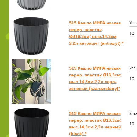
515 Кашпо МИРА низкая
Упак
перер. пластик
10
Ød16,3см; выс.14,3см
2,2л антрацит (antracyt) *
515 Кашпо МИРА низкая
Упак
перер. пластик Ø16,3см;
10
выс.14,3см 2,2л серо-
зеленый (szarozielony)*
515 Кашпо МИРА низкая
Упак
перер. пластик Ø16,3см;
10
выс.14,3см 2,2л черный
(black) *