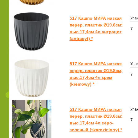
517 Кашпо МИРА низкая
Упак
перер. пластик Ø19.8см;
7
выс.17,4см 4л антрацит
(antracyt) *
517 Кашпо МИРА низкая
Упак
перер. пластик Ø19.8см;
7
выс.17,4см 4л крем
(kremowy) *
517 Кашпо МИРА низкая
Упак
перер. пластик Ø19.8см;
7
выс.17,4см 4л серо-
зеленый (szarozielony) *