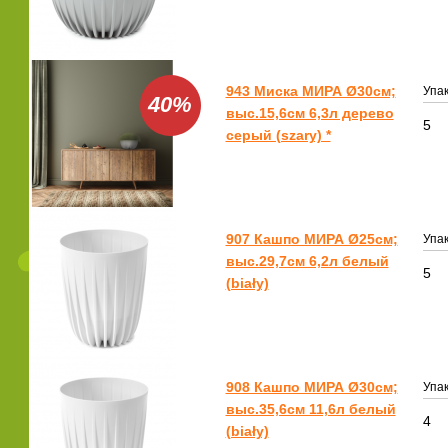
943 Миска МИРА Ø30см;
Упак
40%
выс.15,6см 6,3л дерево
5
серый (szary) *
907 Кашпо МИРА Ø25см;
Упак
выс.29,7см 6,2л белый
5
(biały)
908 Кашпо МИРА Ø30см;
Упак
выс.35,6см 11,6л белый
4
(biały)