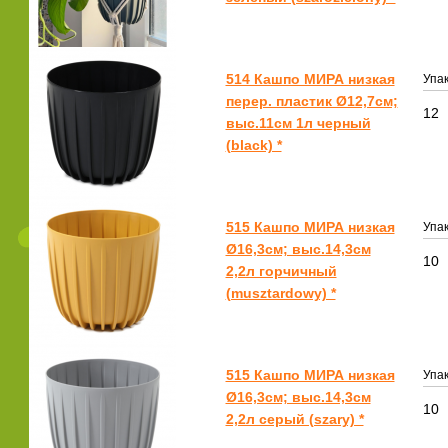
514 Кашпо МИРА низкая
Упак
перер. пластик Ø12,7см;
12
выс.11см 1л черный
(black) *
515 Кашпо МИРА низкая
Упак
Ø16,3см; выс.14,3см
10
2,2л горчичный
(musztardowy) *
515 Кашпо МИРА низкая
Упак
Ø16,3см; выс.14,3см
10
2,2л серый (szary) *