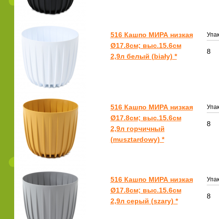
516 Кашпо МИРА низкая
Упак
Ø17.8см; выс.15.6см
8
2,9л белый (biały) *
516 Кашпо МИРА низкая
Упак
Ø17.8см; выс.15.6см
8
2,9л горчичный
(musztardowy) *
516 Кашпо МИРА низкая
Упак
Ø17.8см; выс.15.6см
8
2,9л серый (szary) *