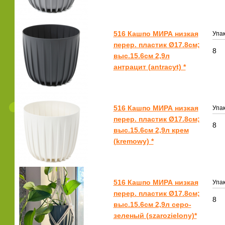
516 Кашпо МИРА низкая
Упак
перер. пластик Ø17.8см;
8
выс.15.6см 2,9л
антрацит (antracyt) *
516 Кашпо МИРА низкая
Упак
перер. пластик Ø17.8см;
8
выс.15.6см 2,9л крем
(kremowy) *
516 Кашпо МИРА низкая
Упак
перер. пластик Ø17.8см;
8
выс.15.6см 2,9л серо-
зеленый (szarozielony)*