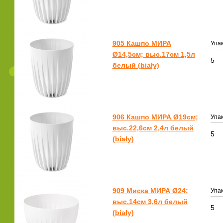
905 Кашпо МИРА
Упак
Ø14,5см; выс.17см 1,5л
5
белый (biały)
906 Кашпо МИРА Ø19см;
Упак
выс.22,6см 2,4л белый
5
(biały)
909 Миска МИРА Ø24;
Упак
выс.14см 3,6л белый
5
(biały)