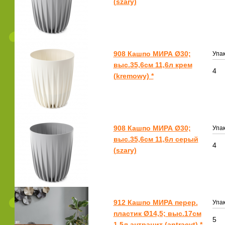
(szary)
908 Кашпо МИРА Ø30;
Упак
выс.35,6см 11,6л крем
4
(kremowy) *
908 Кашпо МИРА Ø30;
Упак
выс.35,6см 11,6л серый
4
(szary)
912 Кашпо МИРА перер.
Упак
пластик Ø14,5; выс.17см
5
1,5л антрацит (antracyt) *