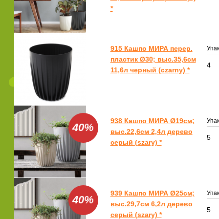
*
915 Кашпо МИРА перер.
Упак
пластик Ø30; выс.35,6см
4
11,6л черный (czarny) *
938 Кашпо МИРА Ø19см;
Упак
40%
выс.22,6см 2,4л дерево
5
серый (szary) *
939 Кашпо МИРА Ø25см;
Упак
40%
выс.29,7см 6,2л дерево
5
серый (szary) *