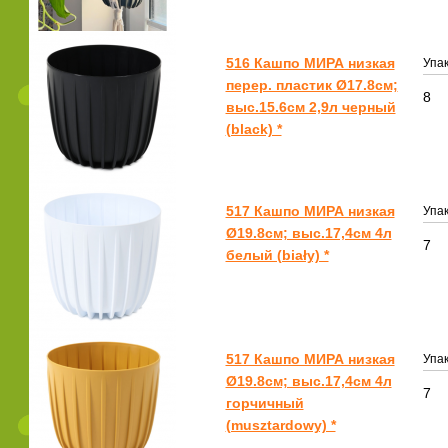
516 Кашпо МИРА низкая
Упак
перер. пластик Ø17.8см;
8
выс.15.6см 2,9л черный
(black) *
517 Кашпо МИРА низкая
Упак
Ø19.8см; выс.17,4см 4л
7
белый (biały) *
517 Кашпо МИРА низкая
Упак
Ø19.8см; выс.17,4см 4л
7
горчичный
(musztardowy) *