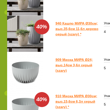
940 Кашпо МИРА Ø30см;
Упак
40%
выс.35,6см 11,6л дерево
4
серый (szary) *
909 Миска МИРА Ø24;
Упак
выс.14см 3,6л серый
5
(szary)
910 Миска МИРА Ø30см;
Упак
40%
выс.15,6см 6,3л серый
5
(szary) *