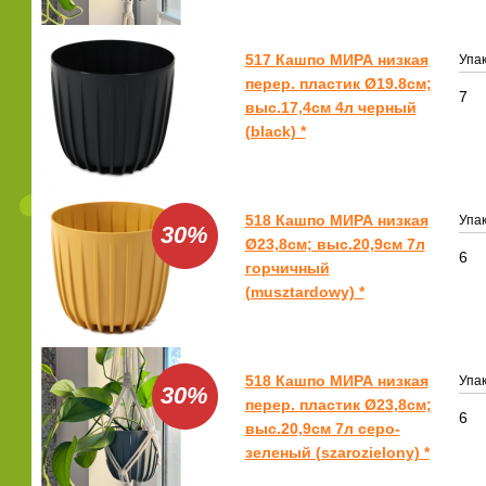
517 Кашпо МИРА низкая
Упак
перер. пластик Ø19.8см;
7
выс.17,4см 4л черный
(black) *
518 Кашпо МИРА низкая
Упак
30%
Ø23,8см; выс.20,9см 7л
6
горчичный
(musztardowy) *
518 Кашпо МИРА низкая
Упак
30%
перер. пластик Ø23,8см;
6
выс.20,9см 7л серо-
зеленый (szarozielony) *