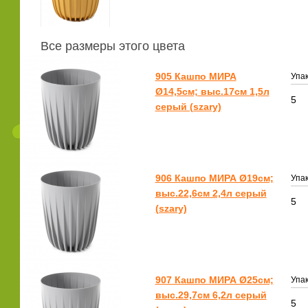
Все размеры этого цвета
905 Кашпо МИРА
Упак
Ø14,5см; выс.17см 1,5л
5
серый (szary)
906 Кашпо МИРА Ø19см;
Упак
выс.22,6см 2,4л серый
5
(szary)
907 Кашпо МИРА Ø25см;
Упак
выс.29,7см 6,2л серый
5