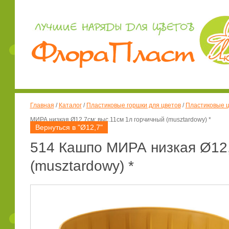
Главная
/
Каталог
/
Пластиковые горшки для цветов
/
Пластиковые ц
МИРА низкая Ø12,7см; выс.11см 1л горчичный (musztardowy) *
Вернуться в "Ø12,7"
514 Кашпо МИРА низкая Ø12,
(musztardowy) *