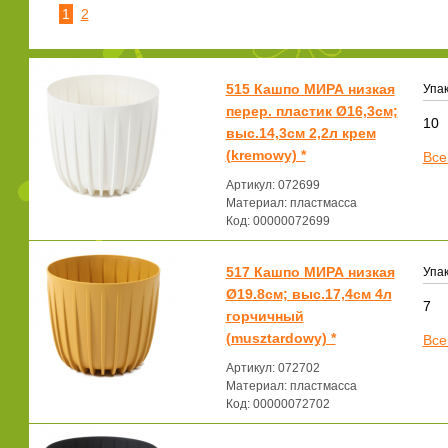
1
2
515 Кашпо МИРА низкая
Упак
перер. пластик Ø16,3см;
10
выс.14,3см 2,2л крем
(kremowy) *
Все
Артикул: 072699
Материал: пластмасса
Код: 00000072699
517 Кашпо МИРА низкая
Упак
Ø19.8см; выс.17,4см 4л
7
горчичный
(musztardowy) *
Все
Артикул: 072702
Материал: пластмасса
Код: 00000072702