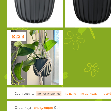
Ø23,8
Сортировать:
по поступлению
по цене
по артикулу
по ал
Страницы
следующая
Ctrl →