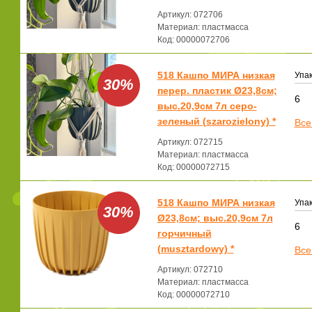
Артикул: 072706
Материал: пластмасса
Код: 00000072706
518 Кашпо МИРА низкая
Упак
30%
перер. пластик Ø23,8см;
6
выс.20,9см 7л серо-
зеленый (szarozielony) *
Все
Артикул: 072715
Материал: пластмасса
Код: 00000072715
518 Кашпо МИРА низкая
Упак
30%
Ø23,8см; выс.20,9см 7л
6
горчичный
(musztardowy) *
Все
Артикул: 072710
Материал: пластмасса
Код: 00000072710