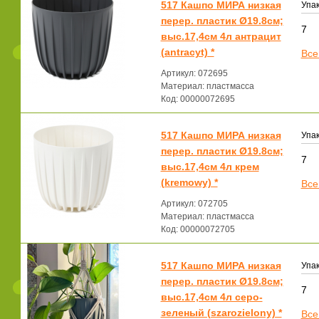
517 Кашпо МИРА низкая
Упак
перер. пластик Ø19.8см;
7
выс.17,4см 4л антрацит
(antracyt) *
Все
Артикул: 072695
Материал: пластмасса
Код: 00000072695
517 Кашпо МИРА низкая
Упак
перер. пластик Ø19.8см;
7
выс.17,4см 4л крем
(kremowy) *
Все
Артикул: 072705
Материал: пластмасса
Код: 00000072705
517 Кашпо МИРА низкая
Упак
перер. пластик Ø19.8см;
7
выс.17,4см 4л серо-
зеленый (szarozielony) *
Все