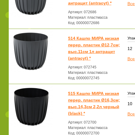
антрацит (antracyt) *
Все
Артикул: 072686
Материал: пластмасса
Код: 00000072686
514 Кашпо МИРА низкая
Упак
перер. пластик Ø12,7см;
12
выс.11см 1л антрацит
(antracyt) *
Все
Артикул: 072745
Материал: пластмасса
Код: 00000072745
515 Кашпо МИРА низкая
Упак
перер. пластик Ø16,3см;
10
выс.14,3см 2,2л черный
(black) *
Все
Артикул: 072700
Материал: пластмасса
Код: 00000072700