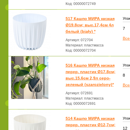
Код: 00000072749
517 Кашпо МИРА низкая
Упак
Ø19.8см; выс.17,4см 4л
7
белый (biały) *
Все
Артикул: 072704
Материал: пластмасса
Код: 00000072704
516 Кашпо МИРА низкая
Упак
перер. пластик Ø17.8см;
8
выс.15.6см 2,9л серо-
зеленый (szarozielony)*
Все
Артикул: 072691
Материал: пластмасса
Код: 00000072691
514 Кашпо МИРА низкая
Упак
перер. пластик Ø12,7см;
12