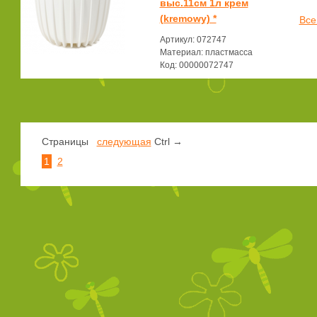
выс.11см 1л крем
(kremowy) *
Все
Артикул: 072747
Материал: пластмасса
Код: 00000072747
Страницы
следующая
Ctrl →
1
2