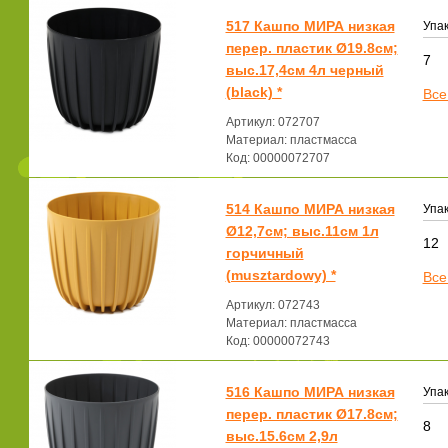
517 Кашпо МИРА низкая
Упак
перер. пластик Ø19.8см;
7
выс.17,4см 4л черный
(black) *
Все
Артикул: 072707
Материал: пластмасса
Код: 00000072707
514 Кашпо МИРА низкая
Упак
Ø12,7см; выс.11см 1л
12
горчичный
(musztardowy) *
Все
Артикул: 072743
Материал: пластмасса
Код: 00000072743
516 Кашпо МИРА низкая
Упак
перер. пластик Ø17.8см;
8
выс.15.6см 2,9л