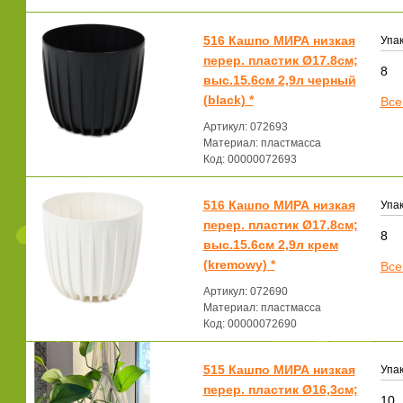
516 Кашпо МИРА низкая
Упак
перер. пластик Ø17.8см;
8
выс.15.6см 2,9л черный
(black) *
Все
Артикул: 072693
Материал: пластмасса
Код: 00000072693
516 Кашпо МИРА низкая
Упак
перер. пластик Ø17.8см;
8
выс.15.6см 2,9л крем
(kremowy) *
Все
Артикул: 072690
Материал: пластмасса
Код: 00000072690
515 Кашпо МИРА низкая
Упак
перер. пластик Ø16,3см;
10