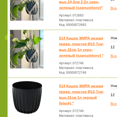
выс.14,3см 2,2л серо-
зеленый (szarozielony)*
Все
Артикул: 072683
Материал: пластмасса
Код: 00000072683
514 Кашпо МИРА низкая
Упак
перер. пластик Ø12,7см;
12
выс.11см 1л серо-
зеленый (szarozielony) *
Все
Артикул: 072748
Материал: пластмасса
Код: 00000072748
514 Кашпо МИРА низкая
Упак
перер. пластик Ø12,7см;
12
выс.11см 1л черный
(black) *
Все
Артикул: 072749
Материал: пластмасса