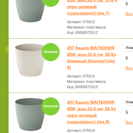
Ø30; выс.26,5 см; 15,6 л
5
серо-зеленый
(szarozielony) (п/д 7)
Все
Артикул: 075512
Материал: пластмасса
Код: 00000075512
207 Кашпо МАГНОЛИЯ
Упак
Ø36; выс.31,6 см; 26,5л
5
бежевый (beżowy) (п/д
8)
Все
Артикул: 075515
Материал: пластмасса
Код: 00000075515
207 Кашпо МАГНОЛИЯ
Упак
Ø36; выс.31,6 см; 26,5л
5
серо-зеленый
(szarozielony) (п/д 8)
Все
Артикул: 075514