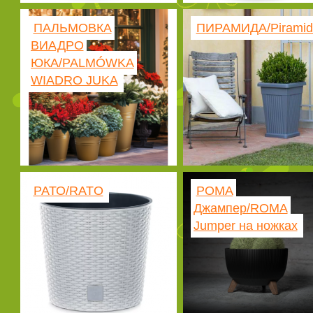
ПАЛЬМОВКА
ПИРАМИДА/Piramid
ВИАДРО
ЮКА/PALMÓWKA
WIADRO JUKA
РАТО/RATO
РОМА
Джампер/ROMA
Jumper на ножках