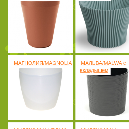
МАГНОЛИЯ/MAGNOLIA
МАЛЬВА/MALWA с
вкладышем