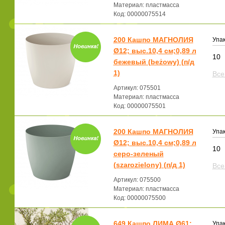
Материал: пластмасса
Код: 00000075514
200 Кашпо МАГНОЛИЯ
Упак
Ø12; выс.10,4 см;0,89 л
10
бежевый (beżowy) (п/д
1)
Все
Артикул: 075501
Материал: пластмасса
Код: 00000075501
200 Кашпо МАГНОЛИЯ
Упак
Ø12; выс.10,4 см;0,89 л
10
серо-зеленый
(szarozielony) (п/д 1)
Все
Артикул: 075500
Материал: пластмасса
Код: 00000075500
649 Кашпо ЛИМА Ø61;
Упак