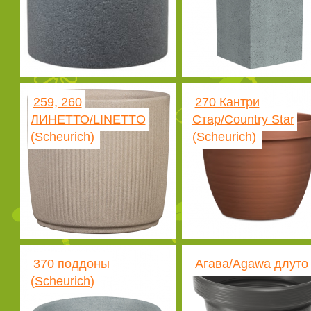
259, 260
270 Кантри
ЛИНЕТТО/LINETTO
Стар/Country Star
(Scheurich)
(Scheurich)
370 поддоны
Агава/Agawa длуто
(Scheurich)