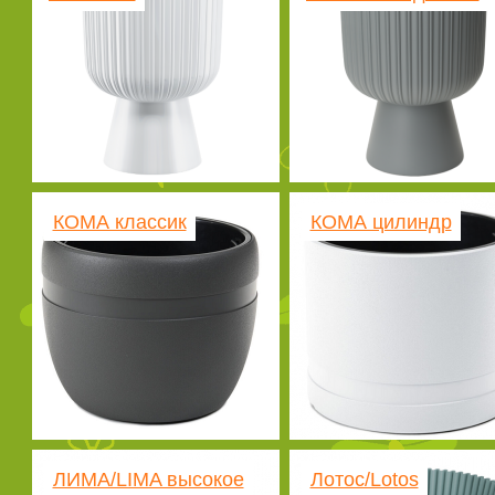
КОМА классик
КОМА цилиндр
ЛИМА/LIMA высокое
Лотос/Lotos