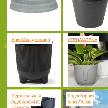
Ария/Aria джампер
АТЕНА/ATENA
Вертикальный
Водосборник
сад/CASCADE
Тенсо/Tenso