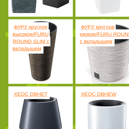
ФУРУ круглое
ФУРУ круглое
высокое/FURU
низкое/FURU ROUN
ROUND SLIM с
с вкладышем
вкладышем
ХЕОС DBHET
ХЕОС DBHEW