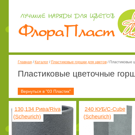
Главная
/
Каталог
/
Пластиковые горшки для цветов
/
Пластиковые ц
Пластиковые цветочные горш
Вернуться в "03 Пластик"
130,134 Рива/Riva
240 КУБ/C-Cube
(Scheurich)
(Scheurich)