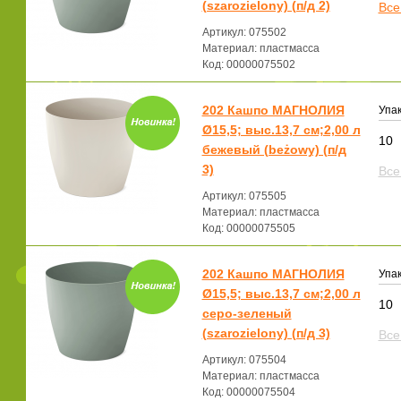
(szarozielony) (п/д 2)
Все
Артикул: 075502
Материал: пластмасса
Код: 00000075502
202 Кашпо МАГНОЛИЯ
Упак
Ø15,5; выс.13,7 см;2,00 л
10
бежевый (beżowy) (п/д
3)
Все
Артикул: 075505
Материал: пластмасса
Код: 00000075505
202 Кашпо МАГНОЛИЯ
Упак
Ø15,5; выс.13,7 см;2,00 л
10
серо-зеленый
(szarozielony) (п/д 3)
Все
Артикул: 075504
Материал: пластмасса
Код: 00000075504