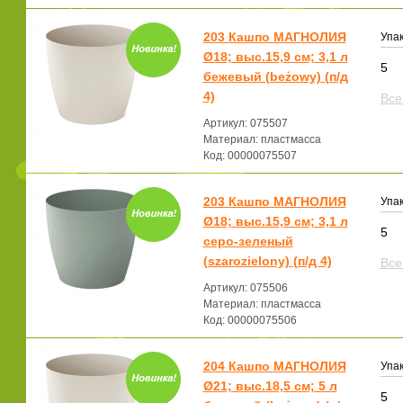
203 Кашпо МАГНОЛИЯ
Упак
Ø18; выс.15,9 см; 3,1 л
5
бежевый (beżowy) (п/д
4)
Все
Артикул: 075507
Материал: пластмасса
Код: 00000075507
203 Кашпо МАГНОЛИЯ
Упак
Ø18; выс.15,9 см; 3,1 л
5
серо-зеленый
(szarozielony) (п/д 4)
Все
Артикул: 075506
Материал: пластмасса
Код: 00000075506
204 Кашпо МАГНОЛИЯ
Упак
Ø21; выс.18,5 см; 5 л
5