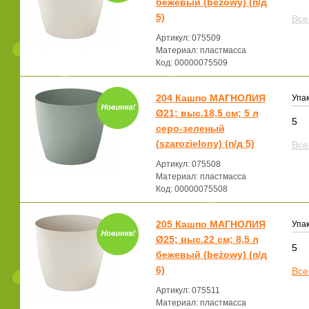
бежевый (beżowy) (п/д
5)
Все
Артикул: 075509
Материал: пластмасса
Код: 00000075509
204 Кашпо МАГНОЛИЯ
Упак
Ø21; выс.18,5 см; 5 л
5
серо-зеленый
(szarozielony) (п/д 5)
Все
Артикул: 075508
Материал: пластмасса
Код: 00000075508
205 Кашпо МАГНОЛИЯ
Упак
Ø25; выс.22 см; 8,5 л
5
бежевый (beżowy) (п/д
6)
Все
Артикул: 075511
Материал: пластмасса