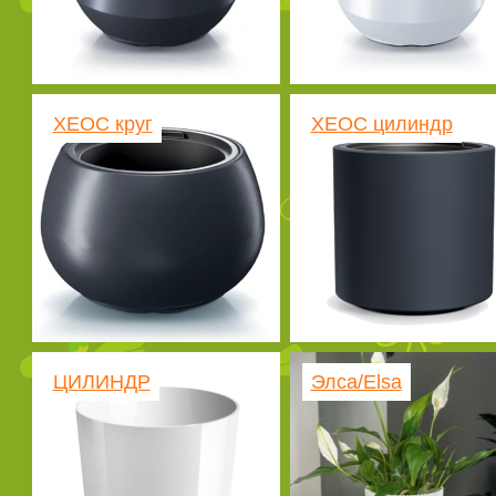
ХЕОС круг
ХЕОС цилиндр
ЦИЛИНДР
Элса/Elsa