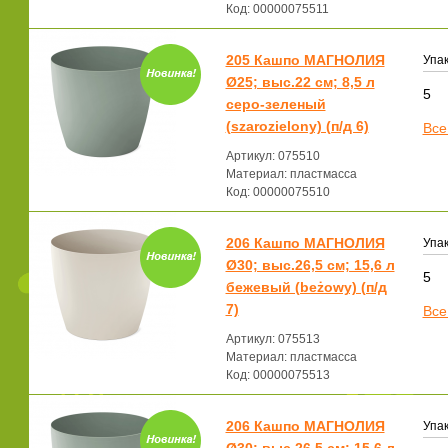
Код: 00000075511
205 Кашпо МАГНОЛИЯ
Упак
Ø25; выс.22 см; 8,5 л
5
серо-зеленый
(szarozielony) (п/д 6)
Все
Артикул: 075510
Материал: пластмасса
Код: 00000075510
206 Кашпо МАГНОЛИЯ
Упак
Ø30; выс.26,5 см; 15,6 л
5
бежевый (beżowy) (п/д
7)
Все
Артикул: 075513
Материал: пластмасса
Код: 00000075513
206 Кашпо МАГНОЛИЯ
Упак