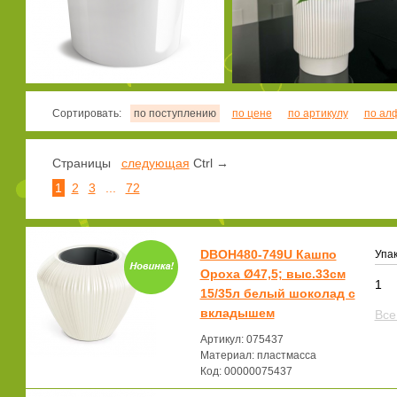
Сортировать:
по поступлению
по цене
по артикулу
по ал
Страницы
следующая
Ctrl →
1
2
3
...
72
DBOH480-749U Кашпо
Упак
Ороха Ø47,5; выс.33см
1
15/35л белый шоколад с
вкладышем
Все
Артикул: 075437
Материал: пластмасса
Код: 00000075437