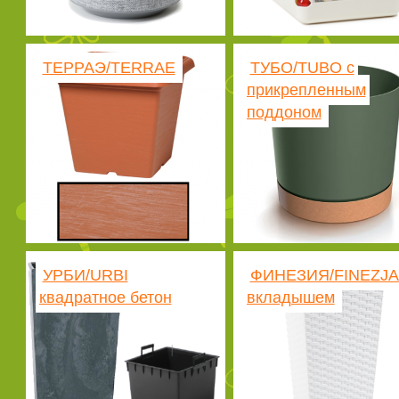
ТЕРРАЭ/TERRAE
ТУБО/TUBO с
прикрепленным
поддоном
УРБИ/URBI
ФИНЕЗИЯ/FINEZJA
квадратное бетон
вкладышем