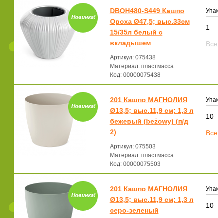
DBOH480-S449 Кашпо
Упак
Ороха Ø47,5; выс.33см
1
15/35л белый с
вкладышем
Все
Артикул: 075438
Материал: пластмасса
Код: 00000075438
201 Кашпо МАГНОЛИЯ
Упак
Ø13,5; выс.11,9 см; 1,3 л
10
бежевый (beżowy) (п/д
2)
Все
Артикул: 075503
Материал: пластмасса
Код: 00000075503
201 Кашпо МАГНОЛИЯ
Упак
Ø13,5; выс.11,9 см; 1,3 л
10
серо-зеленый