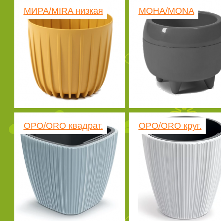
МИРА/MIRA низкая
МОНА/MONA
ОРО/ORO квадрат.
ОРО/ORO круг.