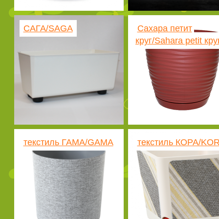
САГА/SAGA
Сахара петит
круг/Sahara petit кру
текстиль ГАМА/GAMA
текстиль КОРА/KO