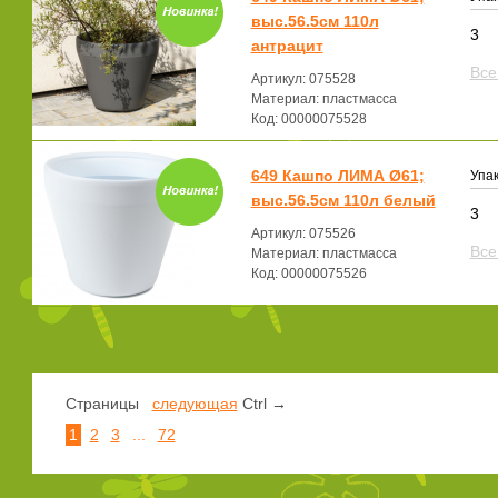
выс.56.5см 110л
3
антрацит
Все
Артикул: 075528
Материал: пластмасса
Код: 00000075528
649 Кашпо ЛИМА Ø61;
Упак
выс.56.5см 110л белый
3
Артикул: 075526
Все
Материал: пластмасса
Код: 00000075526
Страницы
следующая
Ctrl →
1
2
3
...
72